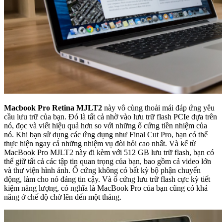
Macbook Pro Retina MJLT2
này vô cùng thoải mái đáp ứng yêu
cầu lưu trữ của bạn. Đó là tất cả nhờ vào lưu trữ flash PCIe dựa trên
nó, đọc và viết hiệu quả hơn so với những ổ cứng tiền nhiệm của
nó. Khi bạn sử dụng các ứng dụng như Final Cut Pro, bạn có thể
thực hiện ngay cả những nhiệm vụ đòi hỏi cao nhất. Và kể từ
MacBook Pro MJLT2 này đi kèm với 512 GB lưu trữ flash, bạn có
thể giữ tất cả các tập tin quan trọng của bạn, bao gồm cả video lớn
và thư viện hình ảnh. Ổ cứng không có bất kỳ bộ phận chuyển
động, làm cho nó đáng tin cậy. Và ổ cứng lưu trữ flash cực kỳ tiết
kiệm năng lượng, có nghĩa là MacBook Pro của bạn cũng có khả
năng ở chế độ chờ lên đến một tháng.