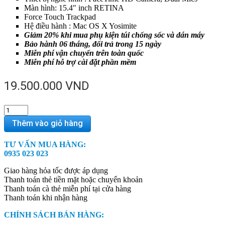
Màn hình: 15.4″ inch RETINA
Force Touch Trackpad
Hệ điều hành : Mac OS X Yosimite
Giảm 20% khi mua phụ kiện túi chống sốc và dán máy
Bảo hành 06 tháng, đổi trả trong 15 ngày
Miễn phí vận chuyển trên toàn quốc
Miễn phí hỗ trợ cài đặt phần mềm
19.500.000
VND
Macbook
MJLT2
Thêm vào giỏ hàng
2015/15
inch
TƯ VẤN MUA HÀNG:
-
0935 023 023
(Core
i7/Ram
Giao hàng hỏa tốc được áp dụng
16GB/SSD
Thanh toán thẻ tiền mặt hoặc chuyển khoản
512GB)
Thanh toán cà thẻ miễn phí tại cửa hàng
-
Thanh toán khi nhận hàng
98%
quantity
CHÍNH SÁCH BÁN HÀNG: