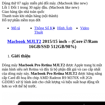
Dùng thử 07 ngày miễn phí đổi máy. (Macbook like new)
Lỗi 1 Đổi 1 trong 30 ngày đầu. (Macbook like new)
Giao hàng tận nhà toàn quốc
Thanh toán khi nhận hàng (nội thành)
Hỗ trợ phần mềm trọn đời
Mô tả
Thông Số Kỹ
Hình Ảnh
Video
Thuật
Macbook MJLT2
2015/15 inch – (Core i7/Ram
16GB/SSD 512GB/98%)
Giới thiệu
Dòng máy
Macbook Pro Retina MJLT2
được Apple trang bị một
màn hình siêu nét Retina và đây là bộ phận đắt giá và cao cấp nhất
của dòng máy này.
Macbook Pro Retina MJLT2
được hãng nâng
cấp Card đồ hoạ lên chip AMD Radeon R9 M370X với 2Gb
GDDR5 xử lý hình ảnh cho chất lượng và hiệu suất hoạt động tốt
hơn so với thế hệ trước.