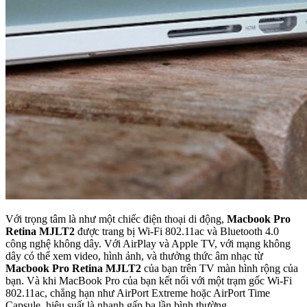
Với trọng tâm là như một chiếc điện thoại di động,
Macbook Pro
Retina MJLT2
được trang bị Wi-Fi 802.11ac và Bluetooth 4.0
công nghệ không dây. Với AirPlay và Apple TV, với mạng không
dây có thể xem video, hình ảnh, và thưởng thức âm nhạc từ
Macbook Pro Retina MJLT2
của bạn trên TV màn hình rộng của
bạn. Và khi MacBook Pro của bạn kết nối với một trạm gốc Wi-Fi
802.11ac, chẳng hạn như AirPort Extreme hoặc AirPort Time
Capsule, hiệu suất là nhanh gấp ba lần bình thường.