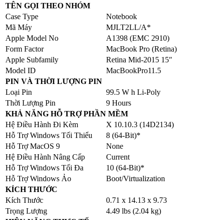
TÊN GỌI THEO NHÓM
Case Type
Notebook
Mã Máy
MJLT2LL/A*
Apple Model No
A1398 (EMC 2910)
Form Factor
MacBook Pro (Retina)
Apple Subfamily
Retina Mid-2015 15″
Model ID
MacBookPro11.5
PIN VÀ THỜI LƯỢNG PIN
Loại Pin
99.5 W h Li-Poly
Thời Lượng Pin
9 Hours
KHẢ NĂNG HỖ TRỢ PHẦN MỀM
Hệ Điều Hành Đi Kèm
X 10.10.3 (14D2134)
Hỗ Trợ Windows Tối Thiểu
8 (64-Bit)*
Hỗ Trợ MacOS 9
None
Hệ Điều Hành Nâng Cấp
Current
Hỗ Trợ Windows Tối Đa
10 (64-Bit)*
Hỗ Trợ Windows Ảo
Boot/Virtualization
KÍCH THƯỚC
Kích Thước
0.71 x 14.13 x 9.73
Trọng Lượng
4.49 lbs (2.04 kg)