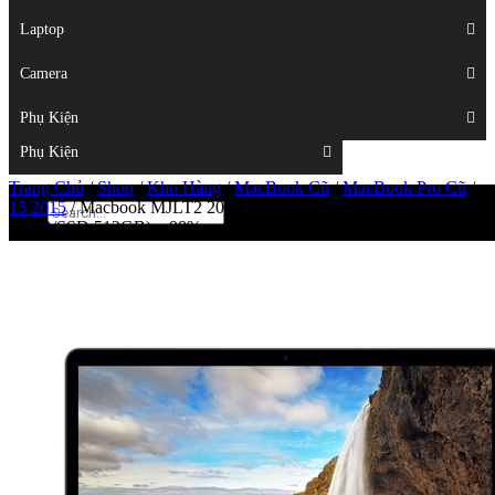
Displays
Laptop
Laptop
Camera
Camera
Phụ Kiện
Top
Phụ Kiện
Trang Chủ
/
Shop
/
Kho Hàng
/
MacBook Cũ
/
MacBook Pro Cũ
/
15 2015
/
Macbook MJLT2 2015/15 inch – (Core i7/Ram
16GB/SSD 512GB) – 98%