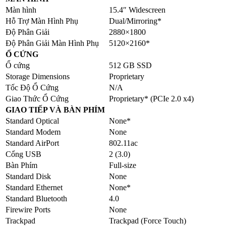
Màn hình
15.4″ Widescreen
Hỗ Trợ Màn Hình Phụ
Dual/Mirroring*
Độ Phân Giải
2880×1800
Độ Phân Giải Màn Hình Phụ
5120×2160*
Ổ CỨNG
Ổ cứng
512 GB SSD
Storage Dimensions
Proprietary
Tốc Độ Ổ Cứng
N/A
Giao Thức Ổ Cứng
Proprietary* (PCIe 2.0 x4)
GIAO TIẾP VÀ BÀN PHÍM
Standard Optical
None*
Standard Modem
None
Standard AirPort
802.11ac
Cổng USB
2 (3.0)
Bàn Phím
Full-size
Standard Disk
None
Standard Ethernet
None*
Standard Bluetooth
4.0
Firewire Ports
None
Trackpad
Trackpad (Force Touch)