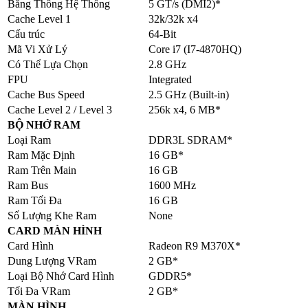
Băng Thông Hệ Thống
5 GT/s (DMI2)*
Cache Level 1
32k/32k x4
Cấu trúc
64-Bit
Mã Vi Xử Lý
Core i7 (I7-4870HQ)
Có Thể Lựa Chọn
2.8 GHz
FPU
Integrated
Cache Bus Speed
2.5 GHz (Built-in)
Cache Level 2 / Level 3
256k x4, 6 MB*
BỘ NHỚ RAM
Loại Ram
DDR3L SDRAM*
Ram Mặc Định
16 GB*
Ram Trên Main
16 GB
Ram Bus
1600 MHz
Ram Tối Đa
16 GB
Số Lượng Khe Ram
None
CARD MÀN HÌNH
Card Hình
Radeon R9 M370X*
Dung Lượng VRam
2 GB*
Loại Bộ Nhớ Card Hình
GDDR5*
Tối Đa VRam
2 GB*
MÀN HÌNH