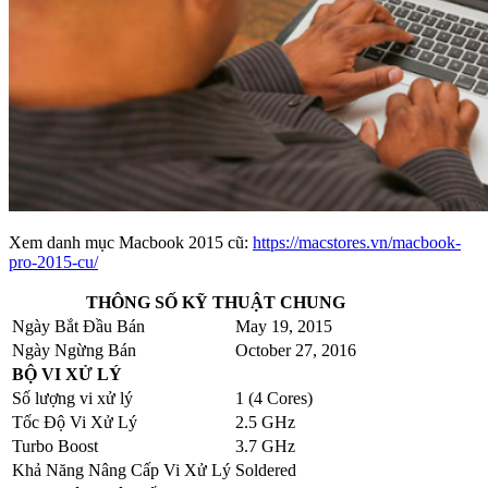
Xem danh mục Macbook 2015 cũ:
https://macstores.vn/macbook-
pro-2015-cu/
THÔNG SỐ KỸ THUẬT CHUNG
Ngày Bắt Đầu Bán
May 19, 2015
Ngày Ngừng Bán
October 27, 2016
BỘ VI XỬ LÝ
Số lượng vi xử lý
1 (4 Cores)
Tốc Độ Vi Xử Lý
2.5 GHz
Turbo Boost
3.7 GHz
Khả Năng Nâng Cấp Vi Xử Lý
Soldered