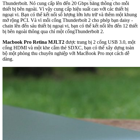
Thunderbolt. Nó cung cấp lên đến 20 Gbps băng thông cho mỗi
thiết bị bên ngoài. Vì vậy cung cấp hiệu suất cao với các thiết bị
ngoại vi. Bạn có thể kết nối số lượng lớn lưu trữ và thêm một khung
mở rộng PCI. Và vì mỗi cổng Thunderbolt 2 cho phép bạn daisy -
chain lên đến sáu thiết bị ngoại vi, bạn có thể kết nối lên đến 12 thiết
bị bên ngoài thông qua chỉ một cổngThunderbolt 2.
Macbook Pro Retina MJLT2
được trang bị 2 cổng USB 3.0, một
cổng HDMI và một khe cắm thẻ SDXC, bạn có thể xây dựng toàn
bộ một phòng thu chuyên nghiệp với MacBook Pro mọt cách dễ
dàng.