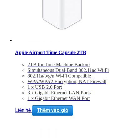
Apple Airport Time Capsule 2TB
2TB for Time Machine Backup
Simultaneous Dual-Band 802.11ac Wi-Fi
802.11a/b/g/n Wi-Fi Compatible
WPA/WPA2 Encryption, NAT Firewall
1 x USB 2.0 Port
3 x Gigabit Ethernet LAN Ports
1 x Gigabit Ethernet WAN Port
Built-In Power Supply
Liên hệ
Thêm vào giỏ