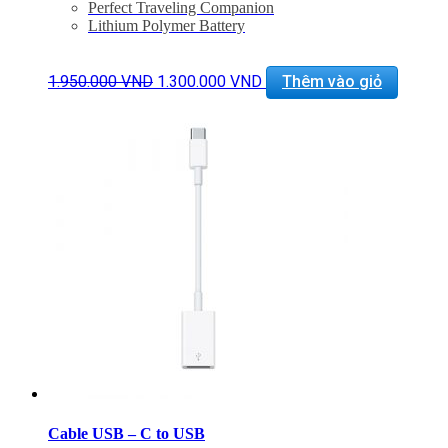
Perfect Traveling Companion
Lithium Polymer Battery
Giá
Giá
1.950.000
VND
1.300.000
VND
Thêm vào giỏ
gốc
hiện
là:
tại
1.950.000 VND.
là:
1.300.000 VND.
Cable USB – C to USB