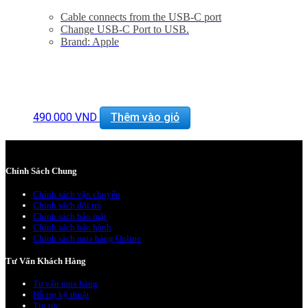
Cable connects from the USB-C port
Change USB-C Port to USB.
Brand: Apple
490.000
VND
Thêm vào giỏ
Chính Sách Chung
Chính sách vận chuyển
Chính sách đổi trả
Chính sách bảo mật
Chính sách bảo hành
Chính sách mua hàng Online
Tư Vấn Khách Hàng
Tư vấn mua hàng
Hỗ trợ kỹ thuật
Tin tức