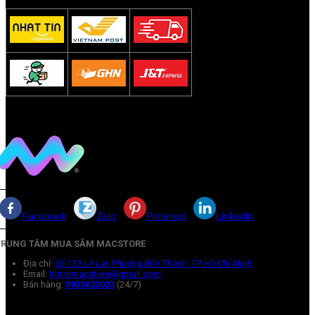
Facebook
Zalo
Pinterest
Linkedin
TRUNG TÂM MUA SẮM MACSTORE
Địa chỉ:
Số 132 Lê Lai, Phường Bến Thành, TP Hồ Chí Minh
Email:
hotromacstore@gmail.com
Bán hàng:
0935023023
(24/7)