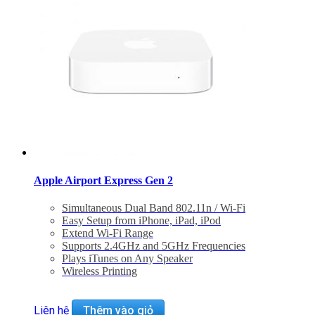
Apple Airport Express Gen 2
Simultaneous Dual Band 802.11n / Wi-Fi
Easy Setup from iPhone, iPad, iPod
Extend Wi-Fi Range
Supports 2.4GHz and 5GHz Frequencies
Plays iTunes on Any Speaker
Wireless Printing
Liên hệ
Thêm vào giỏ