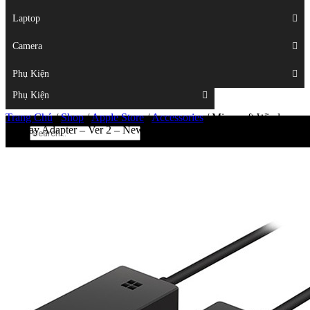
Displays
Laptop
Laptop
Camera
Camera
Phụ Kiện
Top
Phụ Kiện
Trang Chủ
/
Shop
/
Apple Store
/
Accessories
/
Microsoft Wireless
Display Adapter – Ver 2 – New