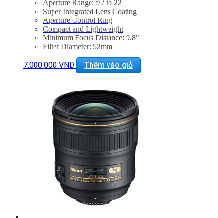
Aperture Range: f/2 to 22
Super Integrated Lens Coating
Aperture Control Ring
Compact and Lightweight
Minimum Focus Distance: 9.8″
Filter Diameter: 52mm
7-Blade Circular Diaphragm
7.000.000
VND
Thêm vào giỏ