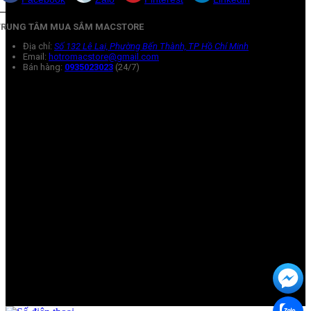
TRUNG TÂM MUA SẮM MACSTORE
Địa chỉ:
Số 132 Lê Lai, Phường Bến Thành, TP Hồ Chí Minh
Email:
hotromacstore@gmail.com
Bán hàng:
0935023023
(24/7)