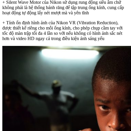
+ Silent Wave Motor của Nikon sử dụng rung động siêu âm chứ
không phải là hệ thống bánh răng để tập trung ống kính, cung cấp
hoạt động tự động lấy nét mượt mà và yên tĩnh
+ Tính ổn định hình ảnh của Nikon VR (Vibration Reduction),
được thiết kế riêng cho mỗi ống kính, cho phép chụp cầm tay với
tốc độ màn trập tối đa 4 lần so với nếu không có hình ảnh sắc nét
hơn và video HD ngay cả trong điều kiện ánh sáng yếu