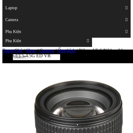
Displays
Laptop
Laptop
Camera
Camera
Phụ Kiện
Top
Phụ Kiện
Trang Chủ
/
Shop
/
Camera
/
Ống kính
/
Nikon AF-S Nikkor 24-
85mm f/3.5-4.5G ED VR