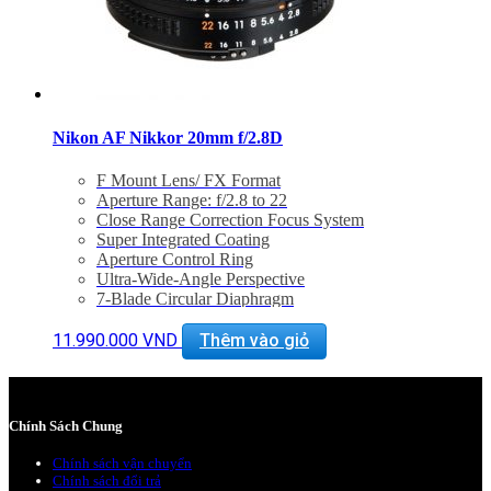
Nikon AF Nikkor 20mm f/2.8D
F Mount Lens/ FX Format
Aperture Range: f/2.8 to 22
Close Range Correction Focus System
Super Integrated Coating
Aperture Control Ring
Ultra-Wide-Angle Perspective
7-Blade Circular Diaphragm
Minimum Focus Distance: 9.8″
Filter Diameter: 62mm
11.990.000
VND
Thêm vào giỏ
Chính Sách Chung
Chính sách vận chuyển
Chính sách đổi trả