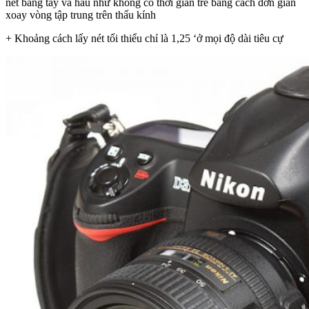
nét bằng tay và hầu như không có thời gian trễ bằng cách đơn giản
xoay vòng tập trung trên thấu kính
+ Khoảng cách lấy nét tối thiểu chỉ là 1,25 ‘ở mọi độ dài tiêu cự