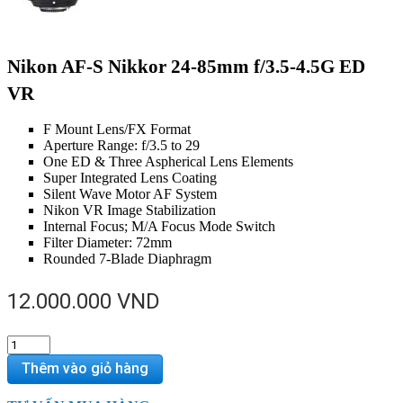
Nikon AF-S Nikkor 24-85mm f/3.5-4.5G ED
VR
F Mount Lens/FX Format
Aperture Range: f/3.5 to 29
One ED & Three Aspherical Lens Elements
Super Integrated Lens Coating
Silent Wave Motor AF System
Nikon VR Image Stabilization
Internal Focus; M/A Focus Mode Switch
Filter Diameter: 72mm
Rounded 7-Blade Diaphragm
12.000.000
VND
Nikon
AF-
Thêm vào giỏ hàng
S
Nikkor