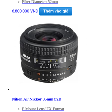
Filter Diameter: 52mm
7-Blade Circular Diaphragm
6.800.000
VND
Thêm vào giỏ
Nikon AF Nikkor 35mm f/2D
F Mount Lens/ FX Format