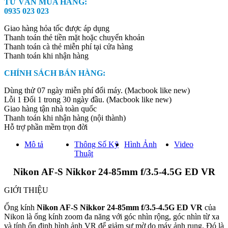
TƯ VẤN MUA HÀNG:
24-
0935 023 023
85mm
f/3.5-
Giao hàng hỏa tốc được áp dụng
4.5G
Thanh toán thẻ tiền mặt hoặc chuyển khoản
ED
Thanh toán cà thẻ miễn phí tại cửa hàng
VR
Thanh toán khi nhận hàng
quantity
CHÍNH SÁCH BÁN HÀNG:
Dùng thử 07 ngày miễn phí đổi máy. (Macbook like new)
Lỗi 1 Đổi 1 trong 30 ngày đầu. (Macbook like new)
Giao hàng tận nhà toàn quốc
Thanh toán khi nhận hàng (nội thành)
Hỗ trợ phần mềm trọn đời
Mô tả
Thông Số Kỹ
Hình Ảnh
Video
Thuật
Nikon AF-S Nikkor 24-85mm f/3.5-4.5G ED VR
GIỚI THIỆU
Ống kính
Nikon AF-S Nikkor 24-85mm f/3.5-4.5G ED VR
của
Nikon là ống kính zoom đa năng với góc nhìn rộng, góc nhìn từ xa
và tính ổn định hình ảnh VR để giảm sự mờ do máy ảnh rung. Đó là