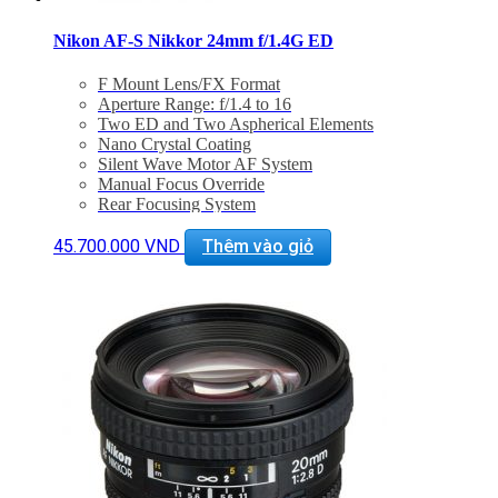
Nikon AF-S Nikkor 24mm f/1.4G ED
F Mount Lens/FX Format
Aperture Range: f/1.4 to 16
Two ED and Two Aspherical Elements
Nano Crystal Coating
Silent Wave Motor AF System
Manual Focus Override
Rear Focusing System
Minimum Focus Distance: 9.8″
Filter Diameter: 77mm
45.700.000
VND
Thêm vào giỏ
Rounded 9-Blade Diaphragm