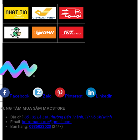
Facebook
Zalo
Pinterest
Linkedin
TRUNG TÂM MUA SẮM MACSTORE
Địa chỉ:
Số 132 Lê Lai, Phường Bến Thành, TP Hồ Chí Minh
Email:
hotromacstore@gmail.com
Bán hàng:
0935023023
(24/7)