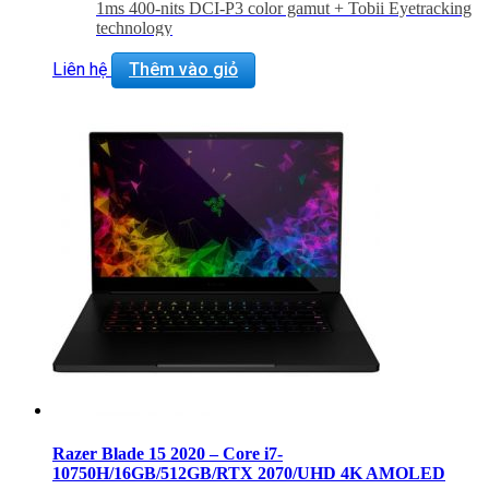
1ms 400-nits DCI-P3 color gamut + Tobii Eyetracking
technology
Card đồ họa: NVIDIA® GeForce® RTX 2070
SUPER™ 8GB GDDR6
Liên hệ
Thêm vào giỏ
Razer Blade 15 2020 – Core i7-
10750H/16GB/512GB/RTX 2070/UHD 4K AMOLED