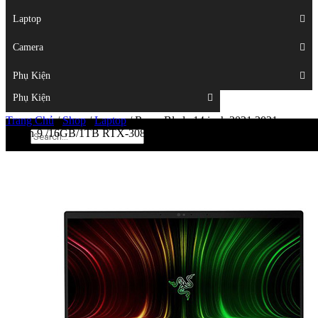
Displays
Laptop
Laptop
Camera
Camera
Phụ Kiện
Top
Phụ Kiện
Trang Chủ
/
Shop
/
Laptop
/
Razer Blade 14 inch 2021 2021 –
Ryzen 9 /16GB/1TB RTX-3080 QHD 165Hz