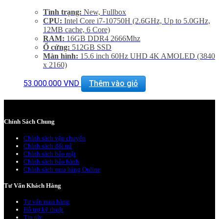
Tình trạng:
New, Fullbox
CPU:
Intel Core i7-10750H (2.6GHz, Up to 5.0GHz,
12MB cache, 6 Core)
RAM:
16GB DDR4 2666Mhz
Ổ cứng:
512GB SSD
Màn hình:
15.6 inch 60Hz UHD 4K AMOLED (3840
x 2160)
®
Đồ hoạ:
NVIDIA
GeForce RTX™ 2070 Max-Q
53.000.000
VND
Thêm vào giỏ
(6GB GDDR6)
Chính Sách Chung
Chính sách vận chuyển
Chính sách đổi trả
Chính sách bảo mật
Chính sách bảo hành
Chính sách mua hàng Online
Tư Vấn Khách Hàng
Tư vấn mua hàng
Hỗ trợ kỹ thuật
Tin tức