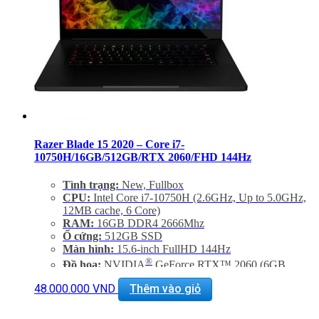
Razer Blade 15 2020 – Core i7-
10750H/16GB/512GB/RTX 2060/FHD 144Hz
Tình trạng:
New, Fullbox
CPU:
Intel Core i7-10750H (2.6GHz, Up to 5.0GHz,
12MB cache, 6 Core)
RAM:
16GB DDR4 2666Mhz
Ổ cứng:
512GB SSD
Màn hình:
15.6-inch FullHD 144Hz
®
Đồ hoạ:
NVIDIA
GeForce RTX™ 2060 (6GB
GDDR6)
48.000.000
VND
Thêm vào giỏ