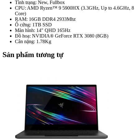
Tình trạng: New, Fullbox
CPU: AMD Ryzen™ 9 5900HX (3.3GHz, Up to 4.6GHz, 8
Core)
RAM: 16GB DDR4 2933Mhz
Ổ cứng: 1TB SSD
Màn hình: 14″ QHD 165Hz
Đồ hoạ: NVIDIA® GeForce RTX 3080 (8GB)
Cân nặng: 1.78Kg
Sản phẩm tương tự