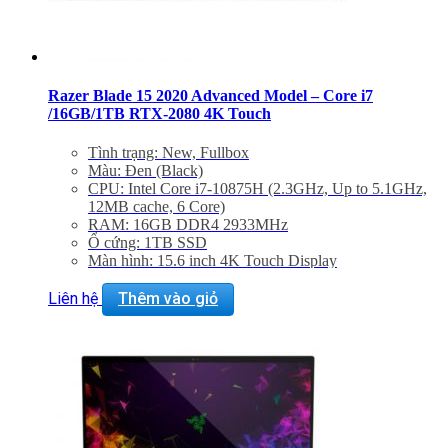
Razer Blade 15 2020 Advanced Model – Core i7
/16GB/1TB RTX-2080 4K Touch
Tình trạng: New, Fullbox
Màu: Đen (Black)
CPU: Intel Core i7-10875H (2.3GHz, Up to 5.1GHz,
12MB cache, 6 Core)
RAM: 16GB DDR4 2933MHz
Ổ cứng: 1TB SSD
Màn hình: 15.6 inch 4K Touch Display
Đồ hoạ: NVIDIA® GeForce RTX™ 2080 Super
(8GB GDDR6)
Liên hệ
Thêm vào giỏ