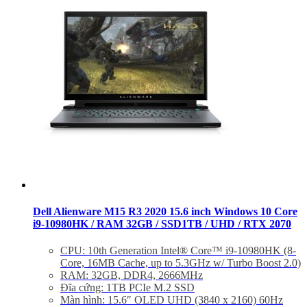
Dell Alienware M15 R3 2020 15.6 inch Windows 10 Core
i9-10980HK / RAM 32GB / SSD1TB / UHD / RTX 2070
CPU: 10th Generation Intel® Core™ i9-10980HK (8-
Core, 16MB Cache, up to 5.3GHz w/ Turbo Boost 2.0)
RAM: 32GB, DDR4, 2666MHz
Đĩa cứng: 1TB PCIe M.2 SSD
Màn hình: 15.6″ OLED UHD (3840 x 2160) 60Hz