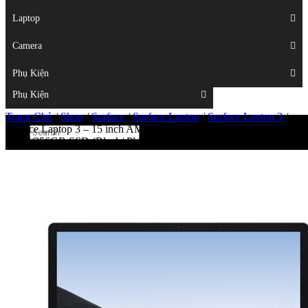
Displays
Laptop
Laptop
Camera
Camera
Phụ Kiện
Top
Phụ Kiện
Trang Chủ
/
Shop
/
Surface
/
Surface Laptop
/
Surface Laptop 3
/
Surface Laptop 3 – 15 inch AMD Ryzen 5 3580U/16GB
RAM/256GB SSD (Black/ Platinum)