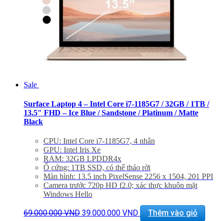
Sale
Surface Laptop 4 – Intel Core i7-1185G7 / 32GB / 1TB /
13.5″ FHD – Ice Blue / Sandstone / Platinum / Matte
Black
CPU: Intel Core i7-1185G7, 4 nhân
GPU: Intel Iris Xe
RAM: 32GB LPDDR4x
Ổ cứng: 1TB SSD, có thể tháo rời
Màn hình: 13.5 inch PixelSense 2256 x 1504, 201 PPI
Camera trước 720p HD f2.0; xác thực khuôn mặt
Windows Hello
Cổng: 1 x USB-C, 1 x USB-A, giắc headphone
Giá
Giá
3.5mm, 1 x Surface Connect port
69.000.000
VND
39.000.000
VND
Thêm vào giỏ
gốc
hiện
Kết nối: Wi-Fi 6 802.11ax, Bluetooth 5.0