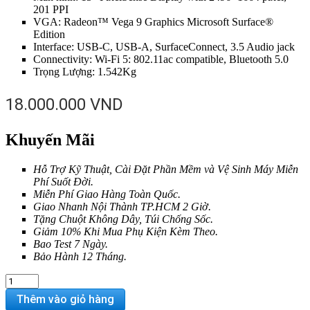
201 PPI
VGA: Radeon™ Vega 9 Graphics Microsoft Surface®
Edition
Interface: USB-C, USB-A, SurfaceConnect, 3.5 Audio jack
Connectivity: Wi-Fi 5: 802.11ac compatible, Bluetooth 5.0
Trọng Lượng: 1.542Kg
18.000.000
VND
Khuyến Mãi
Hỗ Trợ Kỹ Thuật, Cài Đặt Phần Mềm và Vệ Sinh Máy Miễn
Phí Suốt Đời.
Miễn Phí Giao Hàng Toàn Quốc.
Giao Nhanh Nội Thành TP.HCM 2 Giờ.
Tặng Chuột Không Dây, Túi Chống Sốc.
Giảm 10% Khi Mua Phụ Kiện Kèm Theo.
Bao Test 7 Ngày.
Bảo Hành 12 Tháng.
Surface
Laptop
Thêm vào giỏ hàng
3