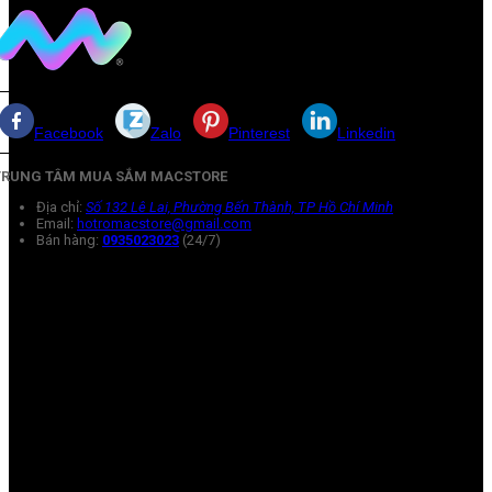
Facebook
Zalo
Pinterest
Linkedin
TRUNG TÂM MUA SẮM MACSTORE
Địa chỉ:
Số 132 Lê Lai, Phường Bến Thành, TP Hồ Chí Minh
Email:
hotromacstore@gmail.com
Bán hàng:
0935023023
(24/7)