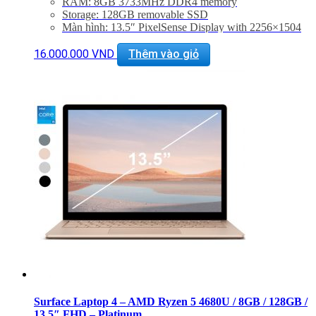
RAM: 8GB 3733MHz DDR4 memory
Storage: 128GB removable SSD
Màn hình: 13.5″ PixelSense Display with 2256×1504
pixel, 201 PPI
VGA: Intel Iris Plus Graphics
16.000.000
VND
Thêm vào giỏ
Interface: USB-C, USB-A, SurfaceConnect, 3.5 Audio
jack
Connectivity: WiFi 6: 802.11a/x compatible, Bluetooth
5.0
Trọng Lượng: 1.265Kg
Surface Laptop 4 – AMD Ryzen 5 4680U / 8GB / 128GB /
13.5″ FHD – Platinum