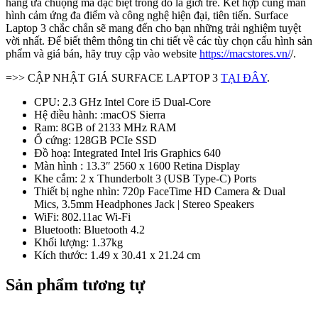
hàng ưa chuộng mà đặc biệt trong đó là giới trẻ. Kết hợp cùng màn
hình cảm ứng đa điểm và công nghệ hiện đại, tiên tiến. Surface
Laptop 3 chắc chắn sẽ mang đến cho bạn những trải nghiệm tuyệt
vời nhất. Để biết thêm thông tin chi tiết về các tùy chọn cấu hình sản
phẩm và giá bán, hãy truy cập vào website
https://macstores.vn/
/.
=>> CẬP NHẬT GIÁ SURFACE LAPTOP 3
TẠI ĐÂY
.
CPU: 2.3 GHz Intel Core i5 Dual-Core
Hệ điều hành: :macOS Sierra
Ram: 8GB of 2133 MHz RAM
Ổ cứng: 128GB PCIe SSD
Đồ hoạ: Integrated Intel Iris Graphics 640
Màn hình : 13.3″ 2560 x 1600 Retina Display
Khe cắm: 2 x Thunderbolt 3 (USB Type-C) Ports
Thiết bị nghe nhìn: 720p FaceTime HD Camera & Dual
Mics, 3.5mm Headphones Jack | Stereo Speakers
WiFi: 802.11ac Wi-Fi
Bluetooth: Bluetooth 4.2
Khối lượng: 1.37kg
Kích thước: 1.49 x 30.41 x 21.24 cm
Sản phẩm tương tự