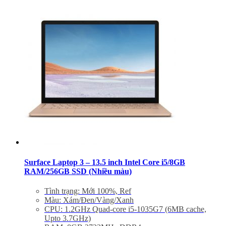
Surface Laptop 3 – 13.5 inch Intel Core i5/8GB
RAM/256GB SSD (Nhiều màu)
Tình trạng: Mới 100%, Ref
Màu: Xám/Đen/Vàng/Xanh
CPU: 1.2GHz Quad-core i5-1035G7 (6MB cache,
Upto 3.7GHz)