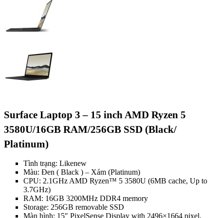
Surface Laptop 3 – 15 inch AMD Ryzen 5
3580U/16GB RAM/256GB SSD (Black/
Platinum)
Tình trạng: Likenew
Màu: Đen ( Black ) – Xám (Platinum)
CPU: 2.1GHz AMD Ryzen™ 5 3580U (6MB cache, Up to
3.7GHz)
RAM: 16GB 3200MHz DDR4 memory
Storage: 256GB removable SSD
Màn hình: 15″ PixelSense Display with 2496×1664 pixel,