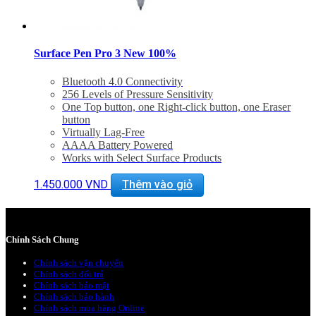
Surface Pen Pro 3 New 100%
Bluetooth 4.0 Connectivity
256 Levels of Pressure Sensitivity
One Top button, one Right-click button, one Eraser
button
Virtually Lag-Free
AAAA Battery Powered
Works with Select Surface Products
Dimensions: Diameter: 9.5mm; Length: 137 mm
Weight: 23 g
1.450.000
VND
Thêm vào giỏ
Chính Sách Chung
Chính sách vận chuyển
Chính sách đổi trả
Chính sách bảo mật
Chính sách bảo hành
Chính sách mua hàng Online