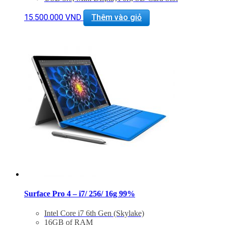
802.11ac Wi-Fi, Bluetooth 4.0
Windows 10 Pro
15.500.000
VND
Thêm vào giỏ
– Bảo hành 3 tháng 1 đổi 1 trong 15 ngày
– M
ua Fibit Charge HR trị giá 1.500.000đ chỉ với
800.000đ
– Miễn phí vận chuyển toàn quốc
– Miễn phí hỗ trợ cài đặt phần mềm
Surface Pro 4 – i7/ 256/ 16g 99%
Intel Core i7 6th Gen (Skylake)
16GB of RAM