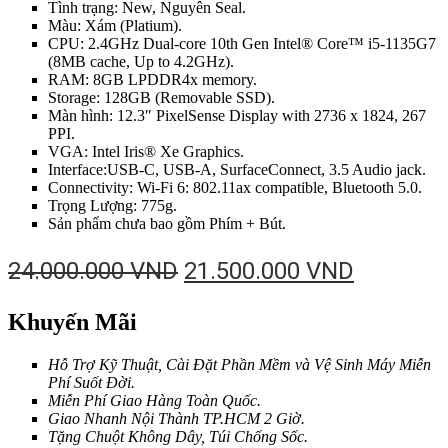
Tình trạng: New, Nguyên Seal.
Màu: Xám (Platium).
CPU: 2.4GHz Dual-core 10th Gen Intel® Core™ i5-1135G7
(8MB cache, Up to 4.2GHz).
RAM: 8GB LPDDR4x memory.
Storage: 128GB (Removable SSD).
Màn hình: 12.3″ PixelSense Display with 2736 x 1824, 267
PPI.
VGA: Intel Iris® Xe Graphics.
Interface:USB-C, USB-A, SurfaceConnect, 3.5 Audio jack.
Connectivity: Wi-Fi 6: 802.11ax compatible, Bluetooth 5.0.
Trọng Lượng: 775g.
Sản phẩm chưa bao gồm Phím + Bút.
Giá
Giá
24.000.000
VND
21.500.000
VND
gốc
hiện
Khuyến Mãi
là:
tại
24.000.000 VND.
là:
Hỗ Trợ Kỹ Thuật, Cài Đặt Phần Mềm và Vệ Sinh Máy Miễn
21.500.0
Phí Suốt Đời.
Miễn Phí Giao Hàng Toàn Quốc.
Giao Nhanh Nội Thành TP.HCM 2 Giờ.
Tặng Chuột Không Dây, Túi Chống Sốc.