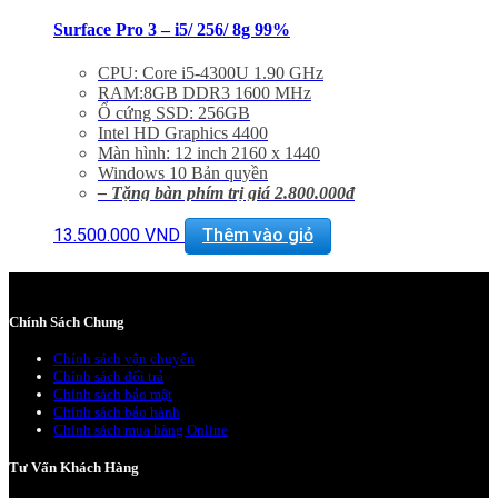
Surface Pro 3 – i5/ 256/ 8g 99%
CPU: Core i5-4300U 1.90 GHz
RAM:8GB DDR3 1600 MHz
Ổ cứng SSD: 256GB
Intel HD Graphics 4400
Màn hình: 12 inch 2160 x 1440
Windows 10 Bản quyền
– Tặng bàn phím trị giá 2.800.000đ
– Bảo hành 3 tháng 1 đổi 1 trong 15 ngày
– Tặng kèm ba lô trị giá 500.000đ
hoặc mua Fitbit
13.500.000
VND
Thêm vào giỏ
Charge HR trị giá 1.500.000đ chỉ với 800.000đ
– Miễn phí vận chuyển trên toàn quốc.
– Miễn phí hỗ trợ cài đặt phần mềm.
Chính Sách Chung
Chính sách vận chuyển
Chính sách đổi trả
Chính sách bảo mật
Chính sách bảo hành
Chính sách mua hàng Online
Tư Vấn Khách Hàng