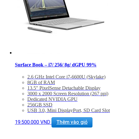
Surface Book – i7/ 256/ 8g/ dGPU 99%
2.6 GHz Intel Core i7-6600U (Skylake)
8GB of RAM
13.5″ PixelSense Detachable Display
3000 x 2000 Screen Resolution (267 ppi)
Dedicated NVIDIA GPU
256GB SSD
USB 3.0, Mini DisplayPort, SD Card Slot
802.11ac Wi-Fi, Bluetooth 4.0
Windows 10 Pro
19.500.000
VND
Thêm vào giỏ
– Bảo hành 3 tháng 1 đổi 1 trong 15 ngày
– Mua
Fitbit Charge HR trị giá 1.500.000đ chỉ với
800.000đ