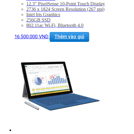
12.3″ PixelSense 10-Point Touch Display
2736 x 1824 Screen Resolution (267 ppi)
Intel Iris Graphics
256GB SSD
802.11ac Wi-Fi, Bluetooth 4.0
USB 3.0, Mini DisplayPort, microSD Slot
Surface Pen Included
16.500.000
VND
Thêm vào giỏ
Windows 10 Pro
– Bảo hành 3 tháng 1 đổi 1 trong 15 ngày
– Miễn phí vận chuyển toàn quốc
– Miễn phí hỗ trợ cài đặt phần mềm