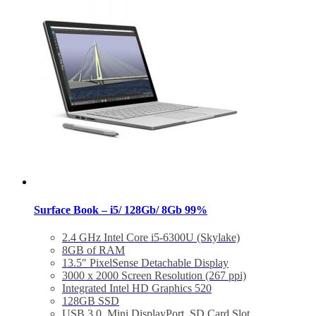
– Miễn phí vận chuyển toàn quốc
– Miễn phí hỗ trợ cài đặt phần mềm
Surface Book – i5/ 128Gb/ 8Gb 99%
2.4 GHz Intel Core i5-6300U (Skylake)
8GB of RAM
13.5″ PixelSense Detachable Display
3000 x 2000 Screen Resolution (267 ppi)
Integrated Intel HD Graphics 520
128GB SSD
USB 3.0, Mini DisplayPort, SD Card Slot