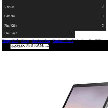
Displays
Laptop
Laptop
Camera
Camera
Phụ Kiện
Top
Phụ Kiện
Trang Chủ
/
Shop
/
Surface Pro
/
Surface Pro 7
/
Surface Pro 7 Plus
– Intel Core i5, 8GB RAM, 128GB SSD – (Platinum)