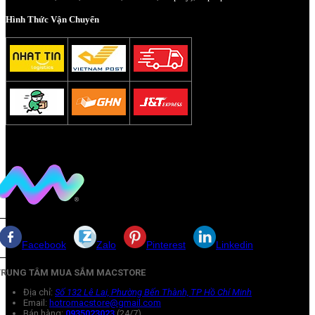
Hình Thức Vận Chuyển
Facebook
Zalo
Pinterest
Linkedin
TRUNG TÂM MUA SẮM MACSTORE
Địa chỉ:
Số 132 Lê Lai, Phường Bến Thành, TP Hồ Chí Minh
Email:
hotromacstore@gmail.com
Bán hàng:
0935023023
(24/7)