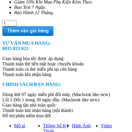
Giảm 10% Khi Mua Phụ Kiện Kèm Theo.
Bao Test 7 Ngày.
Bảo Hành 12 Tháng.
Surface
Pro
Thêm vào giỏ hàng
7
Plus
TƯ VẤN MUA HÀNG:
-
0935 023 023
Intel
Core
Giao hàng hỏa tốc được áp dụng
i5,
Thanh toán thẻ tiền mặt hoặc chuyển khoản
8GB
Thanh toán cà thẻ miễn phí tại cửa hàng
RAM,
Thanh toán khi nhận hàng
128GB
SSD
CHÍNH SÁCH BÁN HÀNG:
-
(Platinum)
Dùng thử 07 ngày miễn phí đổi máy. (Macbook like new)
quantity
Lỗi 1 Đổi 1 trong 30 ngày đầu. (Macbook like new)
Giao hàng tận nhà toàn quốc
Thanh toán khi nhận hàng (nội thành)
Hỗ trợ phần mềm trọn đời
Mô tả
Thông Số Kỹ
Hình Ảnh
Video
Thuật