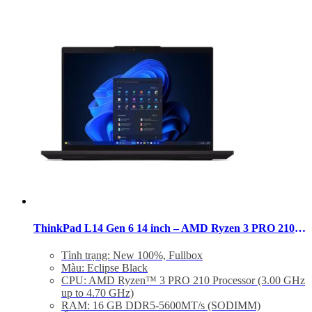
ThinkPad L14 Gen 6 14 inch – AMD Ryzen 3 PRO 210 Ram 16GB SSD 256GB
Tình trạng: New 100%, Fullbox
Màu: Eclipse Black
CPU: AMD Ryzen™ 3 PRO 210 Processor (3.00 GHz
up to 4.70 GHz)
RAM: 16 GB DDR5-5600MT/s (SODIMM)