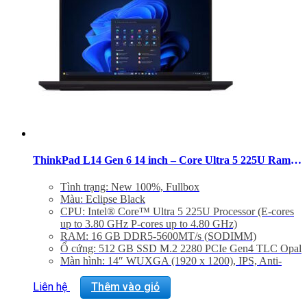
ThinkPad L14 Gen 6 14 inch – Core Ultra 5 225U Ram 16GB SSD 512GB
Tình trạng: New 100%, Fullbox
Màu: Eclipse Black
CPU: Intel® Core™ Ultra 5 225U Processor (E-cores
up to 3.80 GHz P-cores up to 4.80 GHz)
RAM: 16 GB DDR5-5600MT/s (SODIMM)
Ổ cứng: 512 GB SSD M.2 2280 PCIe Gen4 TLC Opal
Màn hình: 14″ WUXGA (1920 x 1200), IPS, Anti-
Glare, Non-Touch, 45%NTSC, 400 nits, 60Hz,
DBEF5
Liên hệ
Thêm vào giỏ
Graphic Card: Integrated Intel® Graphics