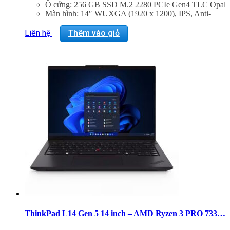
Ổ cứng: 256 GB SSD M.2 2280 PCIe Gen4 TLC Opal
Màn hình: 14″ WUXGA (1920 x 1200), IPS, Anti-
Glare, Non-Touch, 45%NTSC, 400 nits, 60Hz,
DBEF5
Liên hệ
Thêm vào giỏ
Graphic Card: Integrated Graphics
Hệ điều hành: Windows 11 Home
Trọng lượng: 1.36kg
ThinkPad L14 Gen 5 14 inch – AMD Ryzen 3 PRO 7335U Ram 8GB SSD 256GB