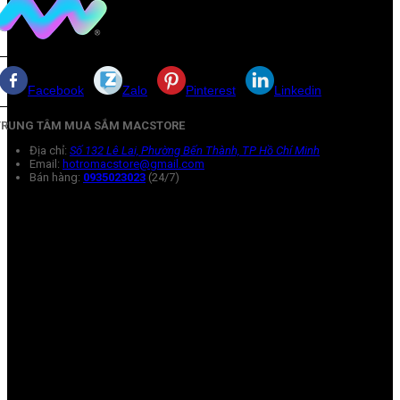
Facebook
Zalo
Pinterest
Linkedin
TRUNG TÂM MUA SẮM MACSTORE
Địa chỉ:
Số 132 Lê Lai, Phường Bến Thành, TP Hồ Chí Minh
Email:
hotromacstore@gmail.com
Bán hàng:
0935023023
(24/7)