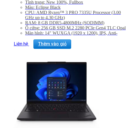
Tình trạng: New 100%, Fullbox
Màu: Eclipse Black
CPU: AMD Ryzen™ 3 PRO 7335U Processor (3.00
GHz up to 4.30 GHz)
RAM: 8 GB DDR5-4800MHz (SODIMM)
Ổ cứng: 256 GB SSD M.2 2280 PCIe Gen4 TLC Opal
Màn hình: 14″ WUXGA (1920 x 1200), IPS, Anti-
Glare, Non-Touch, 45%NTSC, 400 nits, 60Hz,
DBEF5
Liên hệ
Thêm vào giỏ
Graphic Card: Integrated Graphics
Hệ điều hành: Windows 11 Home
Trọng lượng: 1.40kg