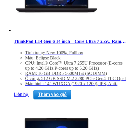
ThinkPad L14 Gen 6 14 inch – Core Ultra 7 255U Ram 16GB SSD 512GB
Tình trạng: New 100%, Fullbox
Màu: Eclipse Black
CPU: Intel® Core™ Ultra 7 255U Processor (E-cores
up to 4.20 GHz P-cores up to 5.20 GHz)
RAM: 16 GB DDR5-5600MT/s (SODIMM)
Ổ cứng: 512 GB SSD M.2 2280 PCIe Gen4 TLC Opal
Màn hình: 14″ WUXGA (1920 x 1200), IPS, Anti-
Glare, Touch, 45%NTSC, 400 nits, 60Hz, DBEF5
Graphic Card: Integrated Intel® Graphics
Liên hệ
Thêm vào giỏ
Hệ điều hành: Windows 11 Home 64
Trọng lượng: 1.38kg