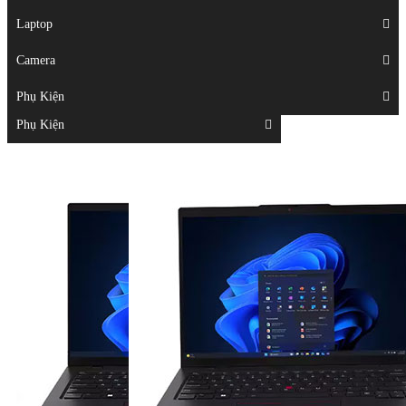
Displays
Laptop
Laptop
Camera
Camera
Phụ Kiện
Top
Phụ Kiện