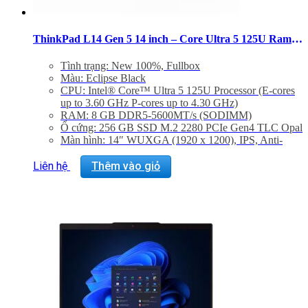
ThinkPad L14 Gen 5 14 inch – Core Ultra 5 125U Ram 8GB SSD 256GB
Tình trạng: New 100%, Fullbox
Màu: Eclipse Black
CPU: Intel® Core™ Ultra 5 125U Processor (E-cores
up to 3.60 GHz P-cores up to 4.30 GHz)
RAM: 8 GB DDR5-5600MT/s (SODIMM)
Ổ cứng: 256 GB SSD M.2 2280 PCIe Gen4 TLC Opal
Màn hình: 14″ WUXGA (1920 x 1200), IPS, Anti-
Glare, Non-Touch, 45%NTSC, 400 nits, 60Hz,
DBEF5
Liên hệ
Thêm vào giỏ
Graphic Card: Integrated Graphics
Hệ điều hành: Windows 11 Home
Trọng lượng: 1.36 kg