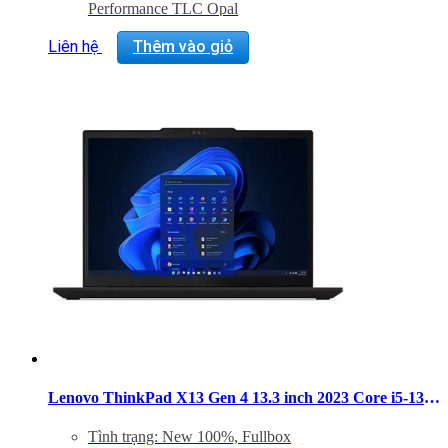
Performance TLC Opal
Màn hình: 13.3″ WUXGA (1920 x 1200), IPS, Anti-
Glare, Non-Touch, 100%sRGB, 300 nits, 60Hz, LED
Liên hệ
Thêm vào giỏ
Backlight
GPU: Integrated Intel® Iris® Xe Graphics eligible
Operating System : Windows 11 Pro 64
Cân nặng: 1.14Kg
Lenovo ThinkPad X13 Gen 4 13.3 inch 2023 Core i5-1335U RAM 8GB SSD 256GB Non-Touch Windows 11
Tình trạng: New 100%, Fullbox