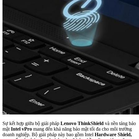
Sự kết hợp giữa bộ giải pháp
Lenovo ThinkShield
và nền tảng bảo
mật
Intel vPro
mang đến khả năng bảo mật tối đa cho môi trường
doanh nghiệp. Bộ giải pháp này bao gồm Intel
Hardware Shield,