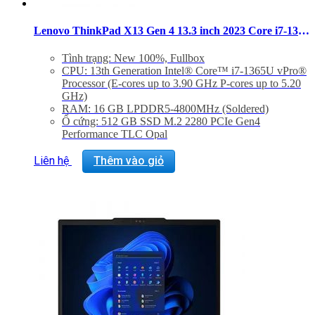
Lenovo ThinkPad X13 Gen 4 13.3 inch 2023 Core i7-1365U RAM 16GB SSD 512GB Touch Windows 11 Pro
Tình trạng: New 100%, Fullbox
CPU: 13th Generation Intel® Core™ i7-1365U vPro®
Processor (E-cores up to 3.90 GHz P-cores up to 5.20
GHz)
RAM: 16 GB LPDDR5-4800MHz (Soldered)
Ổ cứng: 512 GB SSD M.2 2280 PCIe Gen4
Performance TLC Opal
Màn hình: 13.3″ WUXGA (1920 x 1200), IPS, Anti-
Glare, Touch, 100%sRGB, 300 nits, 60Hz
Liên hệ
Thêm vào giỏ
GPU: Integrated Intel® Iris® Xe Graphics eligible
Operating System : Windows 11 Pro 64
Cân nặng: 1.14Kg