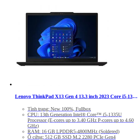
Operating System : Windows 11 Pro 64
Cân nặng: 1.14Kg
Lenovo ThinkPad X13 Gen 4 13.3 inch 2023 Core i5-1335U RAM 16GB SSD 512GB Non-Touch Windows 11 Pro
Tình trạng: New 100%, Fullbox
CPU: 13th Generation Intel® Core™ i5-1335U
Processor (E-cores up to 3.40 GHz P-cores up to 4.60
GHz)
RAM: 16 GB LPDDR5-4800MHz (Soldered)
Ổ cứng: 512 GB SSD M.2 2280 PCIe Gen4