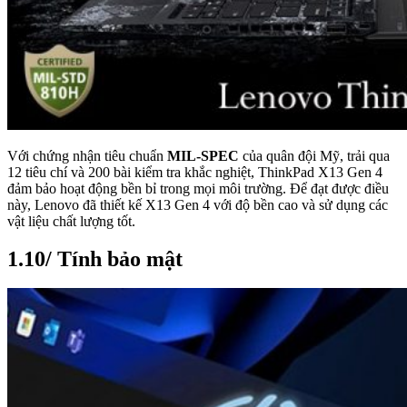
Với chứng nhận tiêu chuẩn
MIL-SPEC
của quân đội Mỹ, trải qua
12 tiêu chí và 200 bài kiểm tra khắc nghiệt, ThinkPad X13 Gen 4
đảm bảo hoạt động bền bỉ trong mọi môi trường. Để đạt được điều
này, Lenovo đã thiết kế X13 Gen 4 với độ bền cao và sử dụng các
vật liệu chất lượng tốt.
1.10/ Tính bảo mật