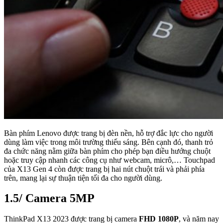
Bàn phím Lenovo được trang bị đèn nền, hỗ trợ đắc lực cho người
dùng làm việc trong môi trường thiếu sáng. Bên cạnh đó, thanh trỏ
đa chức năng nằm giữa bàn phím cho phép bạn điều hướng chuột
hoặc truy cập nhanh các công cụ như webcam, micrô,… Touchpad
của X13 Gen 4 còn được trang bị hai nút chuột trái và phải phía
trên, mang lại sự thuận tiện tối đa cho người dùng.
1.5/ Camera 5MP
ThinkPad X13 2023 được trang bị camera
FHD 1080P
, và năm nay