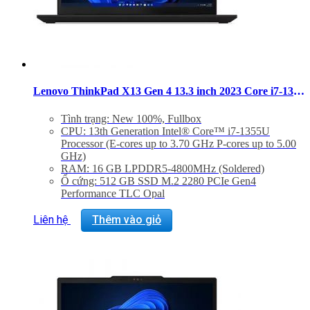
Lenovo ThinkPad X13 Gen 4 13.3 inch 2023 Core i7-1355U RAM 16GB SSD 512GB Touch Windows 11 Pro
Tình trạng: New 100%, Fullbox
CPU: 13th Generation Intel® Core™ i7-1355U
Processor (E-cores up to 3.70 GHz P-cores up to 5.00
GHz)
RAM: 16 GB LPDDR5-4800MHz (Soldered)
Ổ cứng: 512 GB SSD M.2 2280 PCIe Gen4
Performance TLC Opal
Màn hình: 13.3″ WUXGA (1920 x 1200), IPS, Anti-
Glare, Touch, 100%sRGB, 300 nits, 60Hz
Liên hệ
Thêm vào giỏ
GPU: Integrated Intel® Iris® Xe Graphics eligible
Operating System : Windows 11 Pro 64
Cân nặng: 1.14Kg