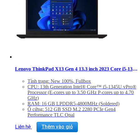
Lenovo ThinkPad X13 Gen 4 13.3 inch 2023 Core i5-1345U RAM 16GB SSD 512GB Non-Touch Windows 11 Pro
Tình trạng: New 100%, Fullbox
CPU: 13th Generation Intel® Core™ i5-1345U vPro®
Processor (E-cores up to 3.50 GHz P-cores up to 4.70
GHz)
RAM: 16 GB LPDDR5-4800MHz (Soldered)
Ổ cứng: 512 GB SSD M.2 2280 PCIe Gen4
Performance TLC Opal
Màn hình: 13.3″ WUXGA (1920 x 1200), IPS, Anti-
Glare, Non-Touch, 100%sRGB, 300 nits, 60Hz, LED
Liên hệ
Thêm vào giỏ
Backlight
GPU: Integrated Intel® Iris® Xe Graphics eligible