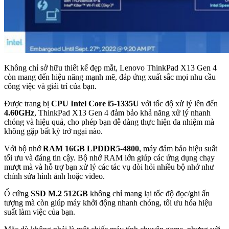
Không chỉ sở hữu thiết kế đẹp mắt, Lenovo ThinkPad X13 Gen 4
còn mang đến hiệu năng mạnh mẽ, đáp ứng xuất sắc mọi nhu cầu
công việc và giải trí của bạn.
Được trang bị
CPU Intel Core i5-1335U
với tốc độ xử lý lên đến
4.60GHz
, ThinkPad X13 Gen 4 đảm bảo khả năng xử lý nhanh
chóng và hiệu quả, cho phép bạn dễ dàng thực hiện đa nhiệm mà
không gặp bất kỳ trở ngại nào.
Với bộ nhớ
RAM 16GB LPDDR5-4800
, máy đảm bảo hiệu suất
tối ưu và đáng tin cậy. Bộ nhớ RAM lớn giúp các ứng dụng chạy
mượt mà và hỗ trợ bạn xử lý các tác vụ đòi hỏi nhiều bộ nhớ như
chỉnh sửa hình ảnh hoặc video.
Ổ cứng
SSD M.2 512GB
không chỉ mang lại tốc độ đọc/ghi ấn
tượng mà còn giúp máy khởi động nhanh chóng, tối ưu hóa hiệu
suất làm việc của bạn.