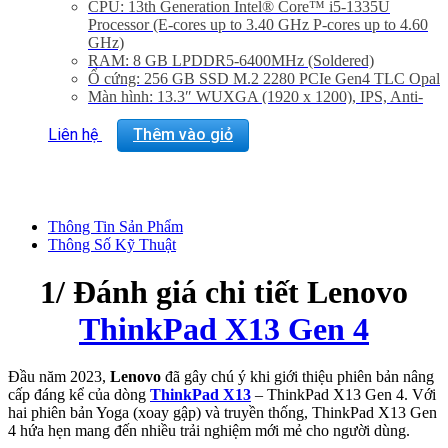
CPU: 13th Generation Intel® Core™ i5-1335U
Processor (E-cores up to 3.40 GHz P-cores up to 4.60
GHz)
RAM: 8 GB LPDDR5-6400MHz (Soldered)
Ổ cứng: 256 GB SSD M.2 2280 PCIe Gen4 TLC Opal
Màn hình: 13.3″ WUXGA (1920 x 1200), IPS, Anti-
Glare, Non-Touch, 100%sRGB, 300 nits, 60Hz
GPU: Integrated Intel® Iris® Xe Graphics
Liên hệ
Thêm vào giỏ
Operating System: Windows 11 Home
Cân nặng: 1.14Kg
Thông Tin Sản Phẩm
Thông Số Kỹ Thuật
1/ Đánh giá chi tiết Lenovo
ThinkPad X13 Gen 4
Đầu năm 2023,
Lenovo
đã gây chú ý khi giới thiệu phiên bản nâng
cấp đáng kể của dòng
ThinkPad X13
– ThinkPad X13 Gen 4. Với
hai phiên bản Yoga (xoay gập) và truyền thống, ThinkPad X13 Gen
4 hứa hẹn mang đến nhiều trải nghiệm mới mẻ cho người dùng.