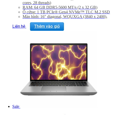
cores, 28 threads)
RAM: 64 GB DDR5-5600 MT/s (2 x 32 GB)
Ổ cứng: 1 TB PCIe® Gen4 NVMe™ TLC M.2 SSD
Màn hình: 16″ diagonal, WQUXGA (3840 x 2400),
120 Hz, IPS, anti-glare, micro-edge, 500 nits, 100%
DCI-P3, HP DreamColor
Liên hệ
Thêm vào giỏ
Graphic Card: Discrete, NVIDIA RTX™ 1000 Ada
Generation Laptop GPU (6 GB GDDR6 dedicated)
Hệ điều hành: Windows 11 Pro
Trọng lượng: 2,35 Kg
Sale