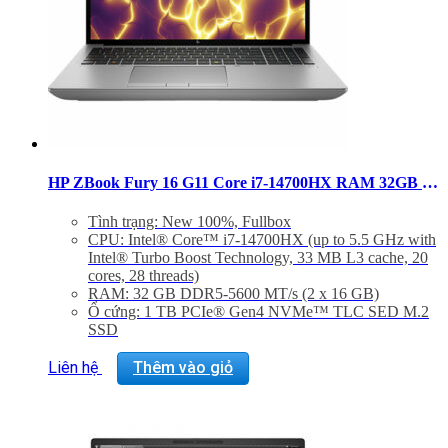
HP ZBook Fury 16 G11 Core i7-14700HX RAM 32GB SSD 1TB RTX 2000 Ada Windows 11 Pro
Tình trạng: New 100%, Fullbox
CPU: Intel® Core™ i7-14700HX (up to 5.5 GHz with
Intel® Turbo Boost Technology, 33 MB L3 cache, 20
cores, 28 threads)
RAM: 32 GB DDR5-5600 MT/s (2 x 16 GB)
Ổ cứng: 1 TB PCIe® Gen4 NVMe™ TLC SED M.2
SSD
Màn hình: 16″ diagonal, WUXGA (1920 x 1200), IPS,
anti-glare, micro-edge, 400 nits, 100% sRGB
Liên hệ
Thêm vào giỏ
Graphic Card: Discrete, NVIDIA RTX™ 2000 Ada
Generation Laptop GPU (8 GB GDDR6 dedicated)
Hệ điều hành: Windows 11 Pro
Trọng lượng: 2,35 Kg