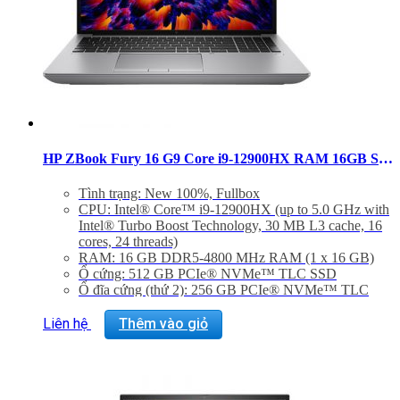
HP ZBook Fury 16 G9 Core i9-12900HX RAM 16GB SSD 512GB UHD Windows 11 Pro
Tình trạng: New 100%, Fullbox
CPU: Intel® Core™ i9-12900HX (up to 5.0 GHz with
Intel® Turbo Boost Technology, 30 MB L3 cache, 16
cores, 24 threads)
RAM: 16 GB DDR5-4800 MHz RAM (1 x 16 GB)
Ổ cứng: 512 GB PCIe® NVMe™ TLC SSD
Ổ đĩa cứng (thứ 2): 256 GB PCIe® NVMe™ TLC
SSD
Màn hình: 16″ diagonal, WUXGA (1920 x 1200), IPS,
Liên hệ
Thêm vào giỏ
anti-glare, 1000 nits, 72% NTSC
Graphic Card: Integrated, Intel® UHD Graphics
Hệ điều hành: Windows 11 Pro
Trọng lượng: 2.39 Kg