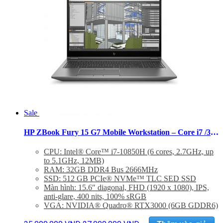
Sale
HP ZBook Fury 15 G7 Mobile Workstation – Core i7 /32GB/512GB/Quadro RTX3000 FHD
CPU: Intel® Core™ i7-10850H (6 cores, 2.7GHz, up
to 5.1GHz, 12MB)
RAM: 32GB DDR4 Bus 2666MHz
SSD: 512 GB PCIe® NVMe™ TLC SED SSD
Màn hình: 15.6″ diagonal, FHD (1920 x 1080), IPS,
anti-glare, 400 nits, 100% sRGB
VGA: NVIDIA® Quadro® RTX3000 (6GB GDDR6)
OS: Windows 10
Giá
Giá