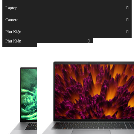
Displays
Laptop
Laptop
Camera
Camera
Phụ Kiện
Top
Phụ Kiện