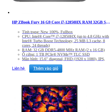
HP ZBook Fury 16 G9 Core i7-12850HX RAM 32GB SSD 1TB RTX A3000 Windows 11 Pro
Tình trạng: New 100%, Fullbox
CPU: Intel® Core™ i7-12850HX (up to 4.8 GHz with
Intel® Turbo Boost Technology, 25 MB L3 cache, 8
cores, 24 threads)
RAM: 32 GB DDR5-4800 MHz RAM (2 x 16 GB)
Ổ cứng: 1 TB PCIe® NVMe™ TLC SSD
Màn hình: 15.6″ diagonal, FHD (1920 x 1080), IPS,
narrow bezel, anti-glare, 250 nits, 45% NTSC
Graphic Card: Discrete, NVIDIA RTX™ A3000
Liên hệ
Thêm vào giỏ
Laptop GPU (12 GB GDDR6 dedicated)
Hệ điều hành: Windows 11 Pro
Trọng lượng: 2.39 Kg