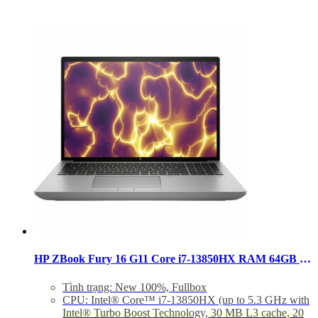
HP ZBook Fury 16 G11 Core i7-13850HX RAM 64GB SSD 1TB RTX 1000 Ada Windows 11 Pro
Tình trạng: New 100%, Fullbox
CPU: Intel® Core™ i7-13850HX (up to 5.3 GHz with
Intel® Turbo Boost Technology, 30 MB L3 cache, 20