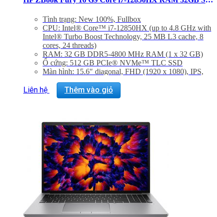
Tình trạng: New 100%, Fullbox
CPU: Intel® Core™ i7-12850HX (up to 4.8 GHz with
Intel® Turbo Boost Technology, 25 MB L3 cache, 8
cores, 24 threads)
RAM: 32 GB DDR5-4800 MHz RAM (1 x 32 GB)
Ổ cứng: 512 GB PCIe® NVMe™ TLC SSD
Màn hình: 15.6″ diagonal, FHD (1920 x 1080), IPS,
narrow bezel, anti-glare, 250 nits, 45% NTSC
Graphic Card: Integrated, Intel® UHD Graphics
Liên hệ
Thêm vào giỏ
Hệ điều hành: Windows 11 Pro
Trọng lượng: 2.39 Kg