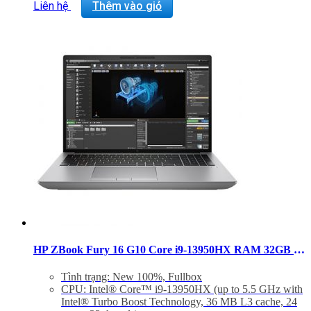
Graphic Card: Discrete, NVIDIA RTX™ 3500 Ada
Liên hệ
Thêm vào giỏ
Generation Laptop GPU (12 GB GDDR6 dedicated
Hệ điều hành: Windows 11 Pro
Trọng lượng: 2.4 Kg
HP ZBook Fury 16 G10 Core i9-13950HX RAM 32GB SSD 2TB RTX A1000 Windows 11 Pro
Tình trạng: New 100%, Fullbox
CPU: Intel® Core™ i9-13950HX (up to 5.5 GHz with
Intel® Turbo Boost Technology, 36 MB L3 cache, 24