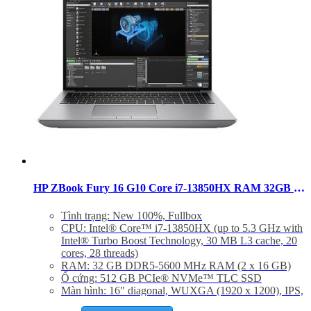
HP ZBook Fury 16 G10 Core i7-13850HX RAM 32GB SSD 512GB RTX 3500 Windows 11 Pro
Tình trạng: New 100%, Fullbox
CPU: Intel® Core™ i7-13850HX (up to 5.3 GHz with
Intel® Turbo Boost Technology, 30 MB L3 cache, 20
cores, 28 threads)
RAM: 32 GB DDR5-5600 MHz RAM (2 x 16 GB)
Ổ cứng: 512 GB PCIe® NVMe™ TLC SSD
Màn hình: 16″ diagonal, WUXGA (1920 x 1200), IPS,
anti-glare, 400 nits, 100% sRGB