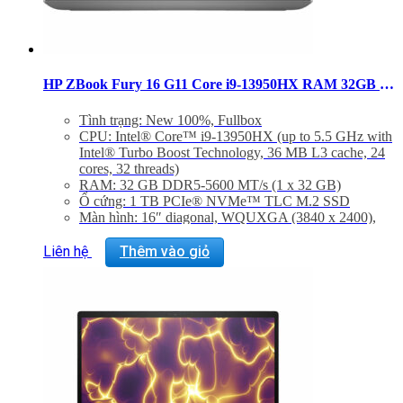
HP ZBook Fury 16 G11 Core i9-13950HX RAM 32GB SSD 1TB RTX 1000 Ada Windows 11 Pro
Tình trạng: New 100%, Fullbox
CPU: Intel® Core™ i9-13950HX (up to 5.5 GHz with
Intel® Turbo Boost Technology, 36 MB L3 cache, 24
cores, 32 threads)
RAM: 32 GB DDR5-5600 MT/s (1 x 32 GB)
Ổ cứng: 1 TB PCIe® NVMe™ TLC M.2 SSD
Màn hình: 16″ diagonal, WQUXGA (3840 x 2400),
IPS, touch, BrightView, micro-edge, Low Blue Light,
400 nits, 100% DCI-P3
Liên hệ
Thêm vào giỏ
Graphic Card: Discrete, NVIDIA RTX™ 1000 Ada
Generation Laptop GPU (6 GB GDDR6 dedicated)
Hệ điều hành: Windows 11 Pro
Trọng lượng: 2,35 Kg