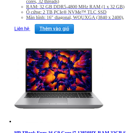
cores, 32 threads)
RAM: 32 GB DDR5-4800 MHz RAM (1 x 32 GB)
Ổ cứng: 2 TB PCIe® NVMe™ TLC SSD
Màn hình: 16″ diagonal, WQUXGA (3840 x 2400),
IPS, anti-glare, micro-edge, 500 nits, 100% DCI-P3,
HP DreamColor
Liên hệ
Thêm vào giỏ
Graphic Card: Discrete, NVIDIA RTX™ A1000
Laptop GPU (6 GB GDDR6 dedicated)
Hệ điều hành: Windows 11 Pro
Trọng lượng: 2.4 Kg
HP ZBook Fury 16 G9 Core i7-12850HX RAM 32GB SSD 512GB UHD Windows 11 Pro