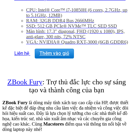
CPU: Intel® Core™ i7-10850H (6 cores, 2.7GHz, up
to 5.1GHz, 12MB)
RAM: 32GB DDR4 Bus 2666MHz
SSD: 512 GB PCIe® NVMe™ TLC SED SSD
Màn hình: 17.3″ diagonal, FHD (1920 x 1080), IPS,
anti-glare, 300 nits, 72% NTSC
VGA: NVIDIA® Quadro RXT-3000 (6GB GDDR6)
OS: Windows 10
Liên hệ
Thêm vào giỏ
ZBook Fury
: Trợ thủ đắc lực cho sự sáng
tạo và thành công của bạn
ZBook Fury
là dòng máy tính xách tay cao cấp của HP, được thiết
kế đặc biệt để đáp ứng nhu cầu làm việc đa nhiệm và công việc đòi
hỏi hiệu suất cao. Đây là lựa chọn lý tưởng cho các nhà thiết kế đồ
họa, kiến trúc sư, nhà sản xuất âm nhạc và các chuyên gia công
nghệ cao khác. Cùng
Macstores
điểm qua vài thông tin nổi bật về
dòng laptop này nhé!