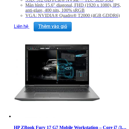
Màn hình: 15.6″ diagonal, FHD (1920 x 1080), IPS,
anti-glare, 400 nits, 100% sRGB
VGA: NVIDIA® Quadro® T2000 (4GB GDDR6)
OS: Windows 10
Liên hệ
Thêm vào giỏ
HP ZBook Fury 17 G7 Mobile Workstation – Core i7 /32GB/512GB/Quadro RXT-3000 FHD