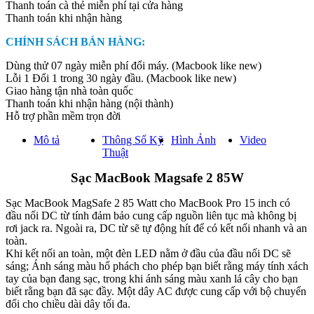
Thanh toán cà thẻ miễn phí tại cửa hàng
Thanh toán khi nhận hàng
CHÍNH SÁCH BÁN HÀNG:
Dùng thử 07 ngày miễn phí đổi máy. (Macbook like new)
Lỗi 1 Đổi 1 trong 30 ngày đầu. (Macbook like new)
Giao hàng tận nhà toàn quốc
Thanh toán khi nhận hàng (nội thành)
Hỗ trợ phần mềm trọn đời
Mô tả
Thông Số Kỹ
Hình Ảnh
Video
Thuật
Sạc MacBook Magsafe 2 85W
Sạc MacBook MagSafe 2 85 Watt cho MacBook Pro 15 inch có
đầu nối DC từ tính đảm bảo cung cấp nguồn liên tục mà không bị
rơi jack ra. Ngoài ra, DC từ sẽ tự động hít để có kết nối nhanh và an
toàn.
Khi kết nối an toàn, một đèn LED nằm ở đầu của đầu nối DC sẽ
sáng; Ánh sáng màu hổ phách cho phép bạn biết rằng máy tính xách
tay của bạn đang sạc, trong khi ánh sáng màu xanh lá cây cho bạn
biết rằng bạn đã sạc đầy. Một dây AC được cung cấp với bộ chuyển
đổi cho chiều dài dây tối đa.