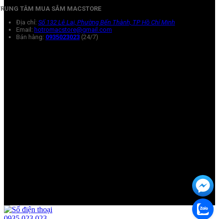
TRUNG TÂM MUA SẮM MACSTORE
Địa chỉ:
Số 132 Lê Lai, Phường Bến Thành, TP Hồ Chí Minh
Email:
hotromacstore@gmail.com
Bán hàng:
0935023023
(24/7)
0935 023 023