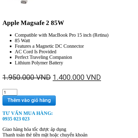
Apple Magsafe 2 85W
Compatible with MacBook Pro 15 inch (Retina)
85 Watt
Features a Magnetic DC Connector
AC Cord Is Provided
Perfect Traveling Companion
Lithium Polymer Battery
Giá
Giá
1.950.000
VND
1.400.000
VND
gốc
hiện
Apple
là:
tại
Magsafe
Thêm vào giỏ hàng
1.950.000 VND.
là:
2
85W
1.400.000 
TƯ VẤN MUA HÀNG:
quantity
0935 023 023
Giao hàng hỏa tốc được áp dụng
Thanh toán thẻ tiền mặt hoặc chuyển khoản