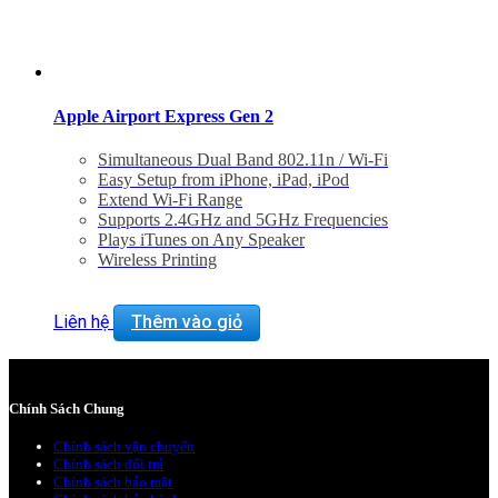
Apple Airport Express Gen 2
Simultaneous Dual Band 802.11n / Wi-Fi
Easy Setup from iPhone, iPad, iPod
Extend Wi-Fi Range
Supports 2.4GHz and 5GHz Frequencies
Plays iTunes on Any Speaker
Wireless Printing
Liên hệ
Thêm vào giỏ
Chính Sách Chung
Chính sách vận chuyển
Chính sách đổi trả
Chính sách bảo mật