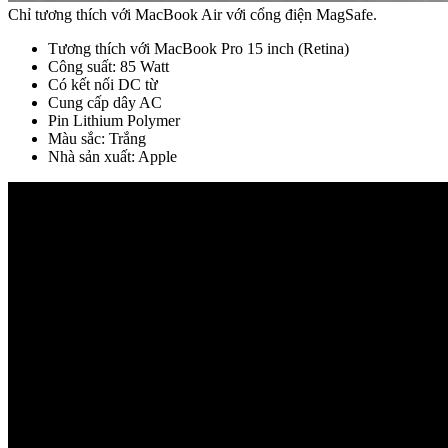
Chỉ tương thích với MacBook Air với cổng điện MagSafe.
Tương thích với MacBook Pro 15 inch (Retina)
Công suất: 85 Watt
Có kết nối DC từ
Cung cấp dây AC
Pin Lithium Polymer
Màu sắc: Trắng
Nhà sản xuất: Apple