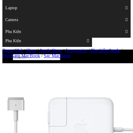
Displays
Laptop
Laptop
Camera
Camera
Phụ Kiện
Top
Phụ Kiện
Trang Chủ
/
Shop
/
Apple Store
/
Accessories
/
Phụ kiện Apple
/
Phụ Kiện MacBook
/
Sạc MacBook
/
Apple Magsafe 2 85W