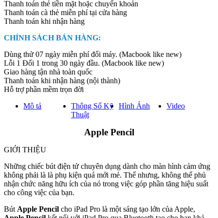
Thanh toán thẻ tiền mặt hoặc chuyển khoản
Thanh toán cà thẻ miễn phí tại cửa hàng
Thanh toán khi nhận hàng
CHÍNH SÁCH BÁN HÀNG:
Dùng thử 07 ngày miễn phí đổi máy. (Macbook like new)
Lỗi 1 Đổi 1 trong 30 ngày đầu. (Macbook like new)
Giao hàng tận nhà toàn quốc
Thanh toán khi nhận hàng (nội thành)
Hỗ trợ phần mềm trọn đời
Mô tả
Thông Số Kỹ
Hình Ảnh
Video
Thuật
Apple Pencil
GIỚI THIỆU
Những chiếc bút điện tử chuyên dụng dành cho màn hình cảm ứng
không phải là là phụ kiện quá mới mẻ. Thế nhưng, không thể phủ
nhận chức năng hữu ích của nó trong việc góp phần tăng hiệu suất
cho công việc của bạn.
Bút
Apple Pencil
cho iPad Pro là một sáng tạo lớn của Apple,
Apple Pencil
kết nối với iPad Pro qua Bluetooth tạo cho bạn khả