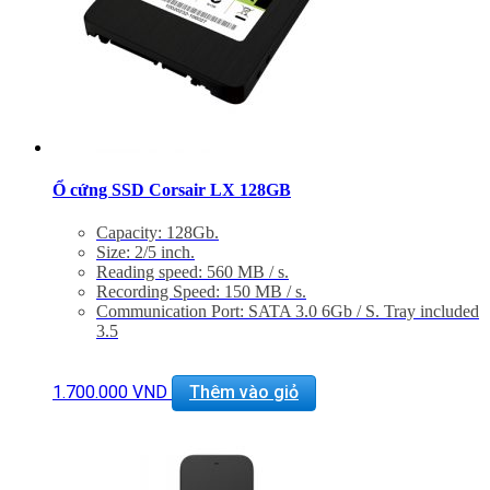
Ổ cứng SSD Corsair LX 128GB
Capacity: 128Gb.
Size: 2/5 inch.
Reading speed: 560 MB / s.
Recording Speed: 150 MB / s.
Communication Port: SATA 3.0 6Gb / S. Tray included
3.5
1.700.000
VND
Thêm vào giỏ