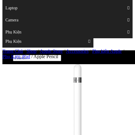
Displays
Laptop
Laptop
Camera
Camera
Phụ Kiện
Top
Phụ Kiện
Trang Chủ
/
Shop
/
Apple Store
/
Accessories
/
Phụ kiện Apple
/
Phụ Kiện iPad
/
Apple Pencil