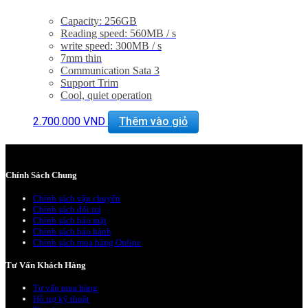
Capacity: 256GB
Reading speed: 560MB / s
write speed: 300MB / s
7mm thin
Communication Sata 3
Support Trim
Cool, quiet operation
2.700.000
VND
Thêm vào giỏ
Chính Sách Chung
Chính sách vận chuyển
Chính sách đổi trả
Chính sách bảo mật
Chính sách bảo hành
Chính sách mua hàng Online
Tư Vấn Khách Hàng
Tư vấn mua hàng
Hỗ trợ kỹ thuật