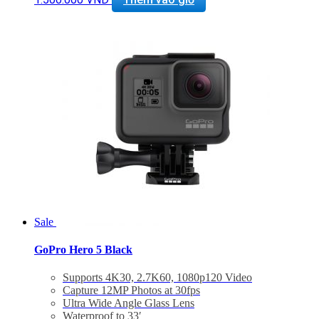
Sale
GoPro Hero 5 Black
Supports 4K30, 2.7K60, 1080p120 Video
Capture 12MP Photos at 30fps
Ultra Wide Angle Glass Lens
Waterproof to 33′