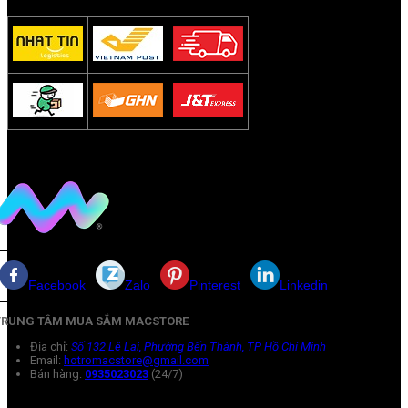
Facebook
Zalo
Pinterest
Linkedin
TRUNG TÂM MUA SẮM MACSTORE
Địa chỉ:
Số 132 Lê Lai, Phường Bến Thành, TP Hồ Chí Minh
Email:
hotromacstore@gmail.com
Bán hàng:
0935023023
(24/7)