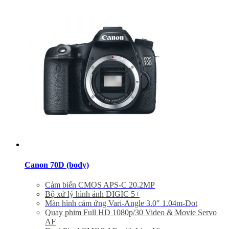
Đã bao gồm thuế VAT 10%
Quà tặng : Túi Nikon + thẻ 16Gb
Canon 70D (body)
Cảm biến CMOS APS-C 20.2MP
Bộ xử lý hình ảnh DIGIC 5+
Màn hình cảm ứng Vari-Angle 3.0″ 1.04m-Dot
Quay phim Full HD 1080p/30 Video & Movie Servo
AF