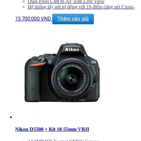
Dual Pixel CMOS AF with Live View
Hệ thống lấy nét tự động với 19 điểm căng nét Cross-
Type và điểm AF kép
ISO 12800, mở rộng ISO 25600
15.700.000
VND
Thêm vào giỏ
Tốc độ chụp liên tiếp 7fps
Tích hợp kết nối Wifi
Bảo hành 24 tháng
Đã bao gồm VAT 10%
Quà tặng: Thẻ 16Gb + Túi Canon
Nikon D5500 + Kit 18-55mm VRII