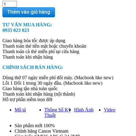
Canon
EOS
Thêm vào giỏ hàng
R50
(Body)
TƯ VẤN MUA HÀNG:
quantity
0935 023 023
Giao hàng hỏa tốc được áp dụng
Thanh toán thẻ tiền mặt hoặc chuyển khoản
Thanh toán cà thẻ miễn phí tại cửa hàng
Thanh toán khi nhận hàng
CHÍNH SÁCH BÁN HÀNG:
Dùng thử 07 ngày miễn phí đổi máy. (Macbook like new)
Lỗi 1 Đổi 1 trong 30 ngày đầu. (Macbook like new)
Giao hàng tận nhà toàn quốc
Thanh toán khi nhận hàng (nội thành)
Hỗ trợ phần mềm trọn đời
Mô tả
Thông Số Kỹ
Hình Ảnh
Video
Thuật
Sản phẩm mới 100%
Chính hãng Canon Vietnam