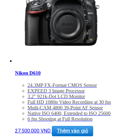
Nikon D610
24.3MP FX-Format CMOS Sensor
EXPEED 3 Image Processor
3.2″ 921k-Dot LCD Monitor
Full HD 1080p Video Recording at 30 fps
Multi-CAM 4800 39-Point AF Sensor
Native ISO 6400, Extended to ISO 25600
6 fps Shooting at Full Resolution
Built-In Flash with Commander Mode
Supports WU-1b Wireless Mobile Adapter
27.500.000
VND
Thêm vào giỏ
Bảo hành 24 tháng