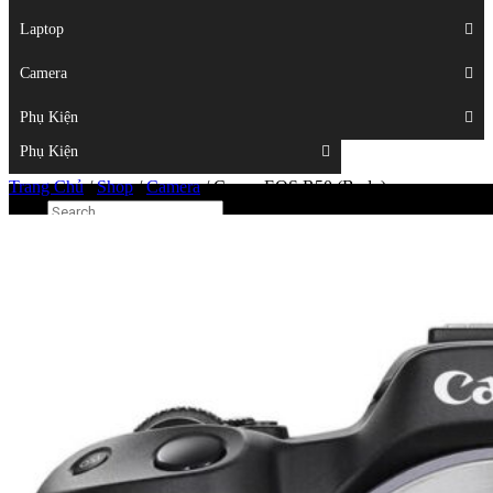
Displays
Laptop
Laptop
Camera
Camera
Phụ Kiện
Top
Phụ Kiện
Trang Chủ
/
Shop
/
Camera
/
Canon EOS R50 (Body)