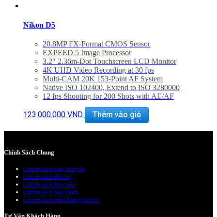
Nikon D5
20.8MP FX-Format CMOS Sensor
EXPEED 5 Image Processor
3.2″ 2.36m-Dot Touchscreen LCD Monitor
4K UHD Video Recording at 30 fps
Multi-CAM 20K 153-Point AF System
Native ISO 102400, Extend to ISO 3280000
12 fps Shooting for 200 Shots with AE/AF
180k-Pixel RGB Sensor and Group Area AF
14-Bit Raw Files and 12-Bit Raw S Format
123.000.000
VND
Thêm vào giỏ
1000 Base-T Gigabit Wired LAN Support
Bảo hành 24 tháng
Đã bao gồm thuế VAT 10%
Chính Sách Chung
Chính sách vận chuyển
Chính sách đổi trả
Chính sách bảo mật
Chính sách bảo hành
Chính sách mua hàng Online
Tư Vấn Khách Hàng