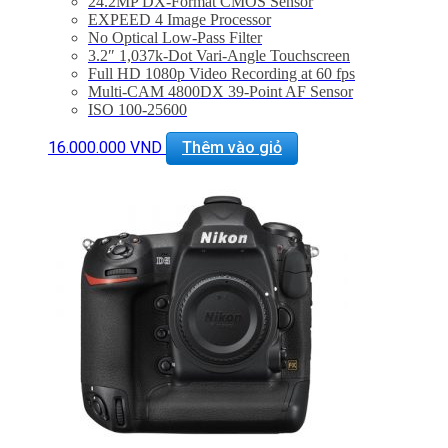
24.2MP DX-Format CMOS Sensor
EXPEED 4 Image Processor
No Optical Low-Pass Filter
3.2″ 1,037k-Dot Vari-Angle Touchscreen
Full HD 1080p Video Recording at 60 fps
Multi-CAM 4800DX 39-Point AF Sensor
ISO 100-25600
5 fps Shooting at Full Resolution
Built-In Wi-Fi Connectivity
16.000.000
VND
Thêm vào giỏ
DX NIKKOR 18-55mm f/3.5-5.6G VR II Lens
Bảo hành 24 tháng
Đã bao gồm thuế VAT 10%
Quà tặng : Túi Nikon + thẻ 16Gb