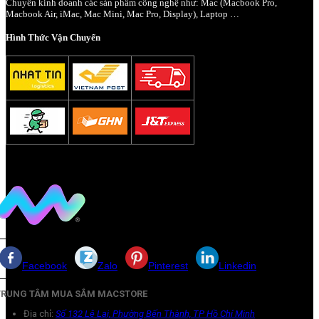
Chuyên kinh doanh các sản phẩm công nghệ như: Mac (Macbook Pro,
Macbook Air, iMac, Mac Mini, Mac Pro, Display), Laptop …
Hình Thức Vận Chuyển
Facebook
Zalo
Pinterest
Linkedin
TRUNG TÂM MUA SẮM MACSTORE
Địa chỉ:
Số 132 Lê Lai, Phường Bến Thành, TP Hồ Chí Minh