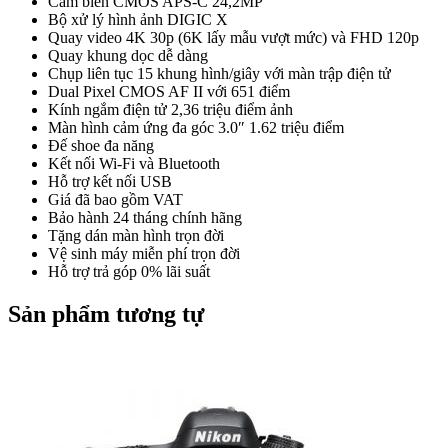
Cảm biến CMOS APS-C 24,2MP
Bộ xử lý hình ảnh DIGIC X
Quay video 4K 30p (6K lấy mẫu vượt mức) và FHD 120p
Quay khung dọc dễ dàng
Chụp liên tục 15 khung hình/giây với màn trập điện tử
Dual Pixel CMOS AF II với 651 điểm
Kính ngắm điện tử 2,36 triệu điểm ảnh
Màn hình cảm ứng đa góc 3.0″ 1.62 triệu điểm
Đế shoe đa năng
Kết nối Wi-Fi và Bluetooth
Hỗ trợ kết nối USB
Giá đã bao gồm VAT
Bảo hành 24 tháng chính hãng
Tặng dán màn hình trọn đời
Vệ sinh máy miễn phí trọn đời
Hỗ trợ trả góp 0% lãi suất
Sản phẩm tương tự