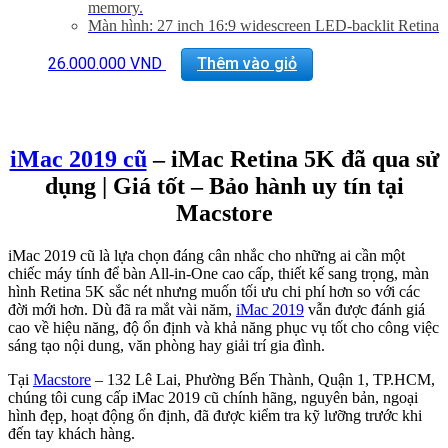
memory.
Màn hình: 27 inch 16:9 widescreen LED-backlit Retina
5K disaplay (5120×2880)
Kết nối: 1 SDXC SD Card, 4 USB 3.0, 2 Thunderbolt
26.000.000
VND
Thêm vào giỏ
3, GigaEthernet (LAN)
Phụ Kiện: Body, Dây nguồn
Tình trạng:
Mới 98%
iMac 2019 cũ
– iMac Retina 5K đã qua sử
dụng | Giá tốt – Bảo hành uy tín tại
Macstore
iMac 2019 cũ là lựa chọn đáng cân nhắc cho những ai cần một
chiếc máy tính để bàn All-in-One cao cấp, thiết kế sang trọng, màn
hình Retina 5K sắc nét nhưng muốn tối ưu chi phí hơn so với các
đời mới hơn. Dù đã ra mắt vài năm,
iMac 2019
vẫn được đánh giá
cao về hiệu năng, độ ổn định và khả năng phục vụ tốt cho công việc
sáng tạo nội dung, văn phòng hay giải trí gia đình.
Tại
Macstore
– 132 Lê Lai, Phường Bến Thành, Quận 1, TP.HCM,
chúng tôi cung cấp iMac 2019 cũ chính hãng, nguyên bản, ngoại
hình đẹp, hoạt động ổn định, đã được kiểm tra kỹ lưỡng trước khi
đến tay khách hàng.