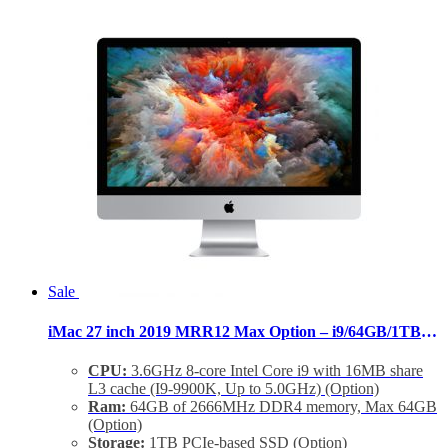
Thunderbolt 3, GigaEthernet (LAN)
Tình trạng:
Likenew Fullbox
Phụ Kiện:
Body, Dây nguồn, Keyboard 2, Mouse 2
Sale
iMac 27 inch 2019 MRR12 Max Option – i9/64GB/1TB/Vega 48
CPU:
3.6GHz 8-core Intel Core i9 with 16MB share
L3 cache (I9-9900K, Up to 5.0GHz) (Option)
Ram:
64GB of 2666MHz DDR4 memory, Max 64GB
(Option)
Storage:
1TB PCIe-based SSD (Option)