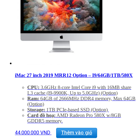
Hổ trợ kỹ thuật, cài đặt phần mềm và vệ sinh máy suốt
đời.
iMac 27 inch 2019 MRR12 Option – I9/64GB/1TB/580X
CPU:
3.6GHz 8-core Intel Core i9 with 16MB share
L3 cache (I9-9900K, Up to 5.0GHz) (Option)
Ram:
64GB of 2666MHz DDR4 memory, Max 64GB
(Option)
Storage:
1TB PCIe-based SSD (Option)
Card đồ hoạ:
AMD Radeon Pro 580X w/8GB
GDDR5 memory.
Màn hình:
27 inch 16:9 widescreen LED-backlit
Retina 5K disaplay (5120×2880)
44.000.000
VND
Thêm vào giỏ
Kết nối:
1 SDXC SD Card, 4 USB 3.0, 2