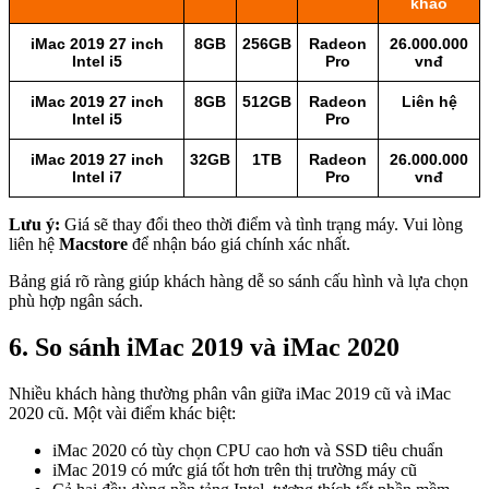
khảo
iMac 2019 27 inch
8GB
256GB
Radeon
26.000.000
Intel i5
Pro
vnđ
iMac 2019 27 inch
8GB
512GB
Radeon
Liên hệ
Intel i5
Pro
iMac 2019 27 inch
32GB
1TB
Radeon
26.000.000
Intel i7
Pro
vnđ
Lưu ý:
Giá sẽ thay đổi theo thời điểm và tình trạng máy. Vui lòng
liên hệ
Macstore
để nhận báo giá chính xác nhất.
Bảng giá rõ ràng giúp khách hàng dễ so sánh cấu hình và lựa chọn
phù hợp ngân sách.
6. So sánh iMac 2019 và iMac 2020
Nhiều khách hàng thường phân vân giữa iMac 2019 cũ và iMac
2020 cũ. Một vài điểm khác biệt:
iMac 2020 có tùy chọn CPU cao hơn và SSD tiêu chuẩn
iMac 2019 có mức giá tốt hơn trên thị trường máy cũ