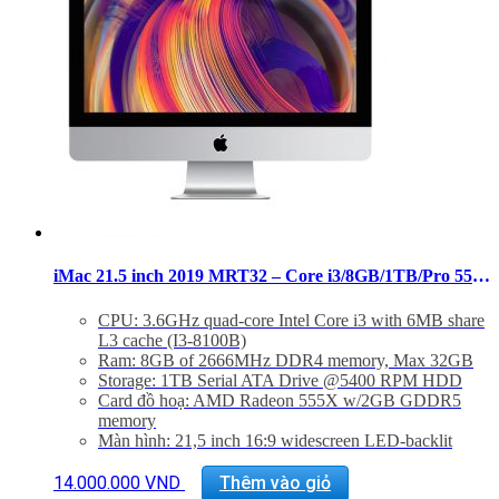
iMac 21.5 inch 2019 MRT32 – Core i3/8GB/1TB/Pro 555X
CPU: 3.6GHz quad-core Intel Core i3 with 6MB share
L3 cache (I3-8100B)
Ram: 8GB of 2666MHz DDR4 memory, Max 32GB
Storage: 1TB Serial ATA Drive @5400 RPM HDD
Card đồ hoạ: AMD Radeon 555X w/2GB GDDR5
memory
Màn hình: 21,5 inch 16:9 widescreen LED-backlit
Retina 4K disaplay (4096×2304)
Kết nối: 4 USB 3.0, 2 Thunderbold 2.0, LAN
14.000.000
VND
Thêm vào giỏ