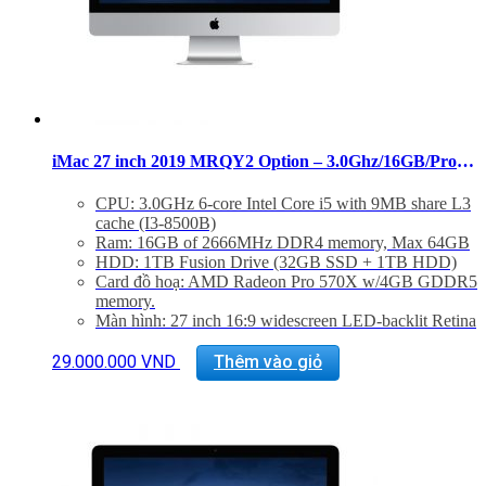
iMac 27 inch 2019 MRQY2 Option – 3.0Ghz/16GB/Pro 570X
CPU: 3.0GHz 6-core Intel Core i5 with 9MB share L3
cache (I3-8500B)
Ram: 16GB of 2666MHz DDR4 memory, Max 64GB
HDD: 1TB Fusion Drive (32GB SSD + 1TB HDD)
Card đồ hoạ: AMD Radeon Pro 570X w/4GB GDDR5
memory.
Màn hình: 27 inch 16:9 widescreen LED-backlit Retina
5K disaplay (5120×2880)
Kết nối: 1 SDXC SD Card, 4 USB 3.0, 2 Thunderbolt
29.000.000
VND
Thêm vào giỏ
3, GigaEthernet (LAN)
Phụ Kiện: Body, Dây nguồn, Keyboard 2, Mouse 2
Tình trạng:
Mới 99%