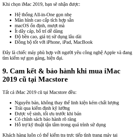
Khi chọn iMac 2019, bạn sẽ nhận được:
Hệ thống All-in-One gọn nhẹ
Màn hình cao cấp tích hợp sẵn
macOS ổn định, mượt mà
Ít dây cáp, bố trí dễ dàng
Độ bền cao, giá trị sử dụng lâu dài
Đồng bộ tốt với iPhone, iPad, MacBook
Đây là chiếc máy phù hợp với người yêu công nghệ Apple và đang
tìm kiếm sự gọn gàng, hiện đại.
9. Cam kết & bảo hành khi mua iMac
2019 cũ tại Macstore
Tất cả iMac 2019 cũ tại Macstore đều:
Nguyên bản, không thay thế linh kiện kém chất lượng
Trải qua kiểm định kỹ lưỡng
Được vệ sinh, tối ưu trước khi bán
Có chính sách bảo hành rõ ràng
Hỗ trợ kỹ thuật tận tâm trong quá trình sử dụng
Khách hàng luôn có thể kiểm tra trực tiếp tình trạng máy tại