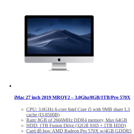
Tình trạng:
Mới 99%
Bao test 1 tuần. Bảo hành 6 tháng.
Hổ trợ kỹ thuật và vệ sinh máy suốt đời.
iMac 27 inch 2019 MRQY2 – 3.0Ghz/8GB/1TB/Pro 570X
CPU: 3.0GHz 6-core Intel Core i5 with 9MB share L3
cache (I3-8500B)
Ram: 8GB of 2666MHz DDR4 memory, Max 64GB
HDD: 1TB Fusion Drive (32GB SSD + 1TB HDD)
Card đồ hoạ: AMD Radeon Pro 570X w/4GB GDDR5