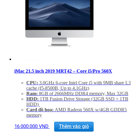
iMac 21.5 inch 2019 MRT42 – Core i5/Pro 560X
CPU:
3.0GHz 6-core Intel Core i5 with 9MB share L3
cache (I5-8500B, Up to 4.1GHz)
Ram:
8GB of 2666MHz DDR4 memory, Max 32GB
HDD:
1TB Fusion Drive Storage (32GB SSD + 1TB
HDD)
Card đồ hoạ:
AMD Radeon 560X w/4GB GDDR5
memory
Màn hình:
21,5 inch 16:9 widescreen LED-backlit
Retina 4K disaplay (4096×2304)
16.000.000
VND
Thêm vào giỏ
Kết nối:
4 USB 3.0, 2 Thunderbold 2.0, LAN