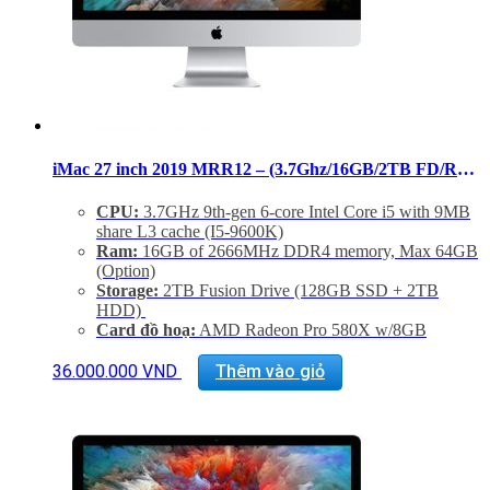
iMac 27 inch 2019 MRR12 – (3.7Ghz/16GB/2TB FD/RP 580X) – 99%
CPU:
3.7GHz 9th-gen 6-core Intel Core i5 with 9MB
share L3 cache (I5-9600K)
Ram:
16GB of 2666MHz DDR4 memory, Max 64GB
(Option)
Storage:
2TB Fusion Drive (128GB SSD + 2TB
HDD)
Card đồ hoạ:
AMD Radeon Pro 580X w/8GB
GDDR5 memory.
Màn hình:
27 inch 16:9 widescreen LED-backlit
36.000.000
VND
Thêm vào giỏ
Retina 5K disaplay (5120×2880)
Kết nối:
1 SDXC SD Card, 4 USB 3.0, 2
Thunderbolt 3, GigaEthernet (LAN)
Tình trạng:
Likenew Fullbox
Phụ Kiện:
Body, Dây nguồn, Keyboard 2, Mouse 2
Bảo hành: 6 tháng