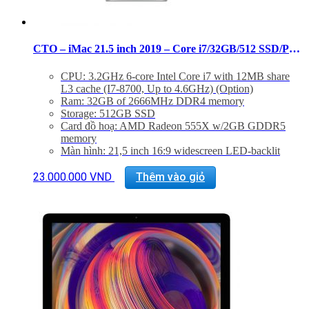
CTO – iMac 21.5 inch 2019 – Core i7/32GB/512 SSD/Pro 555X
CPU: 3.2GHz 6-core Intel Core i7 with 12MB share
L3 cache (I7-8700, Up to 4.6GHz) (Option)
Ram: 32GB of 2666MHz DDR4 memory
Storage: 512GB SSD
Card đồ hoạ: AMD Radeon 555X w/2GB GDDR5
memory
Màn hình: 21,5 inch 16:9 widescreen LED-backlit
Retina 4K disaplay (4096×2304)
Kết nối: 4 USB 3.0, 2 Thunderbold 2.0, LAN
23.000.000
VND
Thêm vào giỏ
Tình trạng:
Mới 99%
Bao test 1 tuần. Bảo hành 12 tháng.
Hổ trợ kỹ thuật và vệ sinh máy suốt đời.