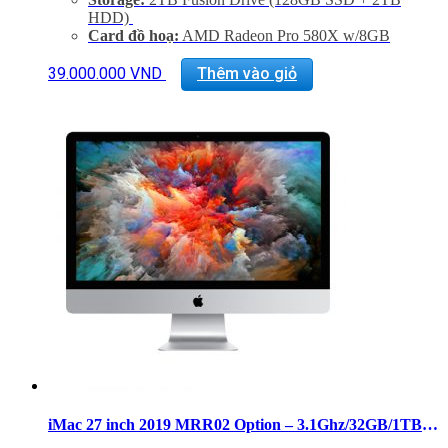
HDD)
Card đồ hoạ:
AMD Radeon Pro 580X w/8GB
GDDR5 memory.
Màn hình:
27 inch 16:9 widescreen LED-backlit
39.000.000
VND
Thêm vào giỏ
Retina 5K disaplay (5120×2880)
Kết nối:
1 SDXC SD Card, 4 USB 3.0, 2
Thunderbolt 3, GigaEthernet (LAN)
Tình trạng:
Likenew Fullbox
Phụ Kiện:
Body, Dây nguồn, Keyboard 2, Mouse 2
Bảo hành: 6 tháng
Hổ trợ kỹ thuật, cài đặt phần mềm và vệ sinh máy suốt
đời.
iMac 27 inch 2019 MRR02 Option – 3.1Ghz/32GB/1TB FD/Pro 575X