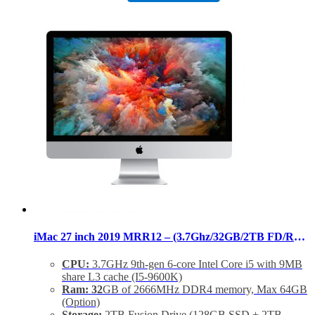
Tình trạng:
Mới 99%
iMac 27 inch 2019 MRR12 – (3.7Ghz/32GB/2TB FD/RP 580X) – 99%
CPU:
3.7GHz 9th-gen 6-core Intel Core i5 with 9MB
share L3 cache (I5-9600K)
Ram: 32
GB of 2666MHz DDR4 memory, Max 64GB
(Option)
Storage:
2TB Fusion Drive (128GB SSD + 2TB