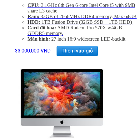
CPU:
3.1GHz 8th Gen 6-core Intel Core i5 with 9MB
share L3 cache
Ram:
32GB of 2666MHz DDR4 memory, Max 64GB
HDD:
1TB Fusion Drive (32GB SSD + 1TB HDD)
Card đồ hoạ:
AMD Radeon Pro 570X w/4GB
GDDR5 memory.
Màn hình:
27 inch 16:9 widescreen LED-backlit
Retina 5K disaplay (5120×2880)
Kết nối:
1 SDXC SD Card, 4 USB 3.0, 2
33.000.000
VND
Thêm vào giỏ
Thunderbolt 3, GigaEthernet (LAN)
Tình trạng:
Mới 99%
Phụ Kiện:
Body, Dây nguồn, Keyboard 2, Mouse 2