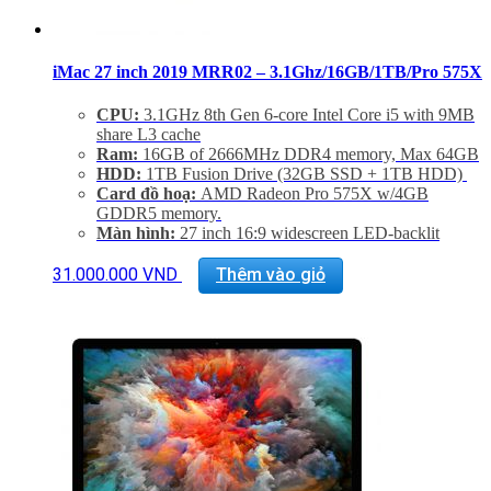
iMac 27 inch 2019 MRR02 – 3.1Ghz/16GB/1TB/Pro 575X
CPU:
3.1GHz 8th Gen 6-core Intel Core i5 with 9MB
share L3 cache
Ram:
16GB of 2666MHz DDR4 memory, Max 64GB
HDD:
1TB Fusion Drive (32GB SSD + 1TB HDD)
Card đồ hoạ:
AMD Radeon Pro 575X w/4GB
GDDR5 memory.
Màn hình:
27 inch 16:9 widescreen LED-backlit
Retina 5K disaplay (5120×2880)
Kết nối:
1 SDXC SD Card, 4 USB 3.0, 2
31.000.000
VND
Thêm vào giỏ
Thunderbolt 3, GigaEthernet (LAN)
Tình trạng:
Mới 99%
Phụ Kiện:
Body, Dây nguồn, Keyboard 2, Mouse 2