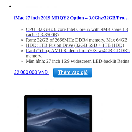
iMac 27 inch 2019 MRQY2 Option – 3.0Ghz/32GB/Pro 570X
CPU: 3.0GHz 6-core Intel Core i5 with 9MB share L3
cache (I3-8500B)
Ram: 32GB of 2666MHz DDR4 memory, Max 64GB
HDD: 1TB Fusion Drive (32GB SSD + 1TB HDD)
Card đồ hoạ: AMD Radeon Pro 570X w/4GB GDDR5
memory.
Màn hình: 27 inch 16:9 widescreen LED-backlit Retina
5K disaplay (5120×2880)
Kết nối: 1 SDXC SD Card, 4 USB 3.0, 2 Thunderbolt
32.000.000
VND
Thêm vào giỏ
3, GigaEthernet (LAN)
Phụ Kiện: Body, Dây nguồn, Keyboard 2, Mouse 2
Tình trạng:
Likenew Fullbox
Bảo hành: 12 tháng.
Hổ trợ kỹ thuật, cài đặt phần mềm và vệ sinh máy suốt
đời.