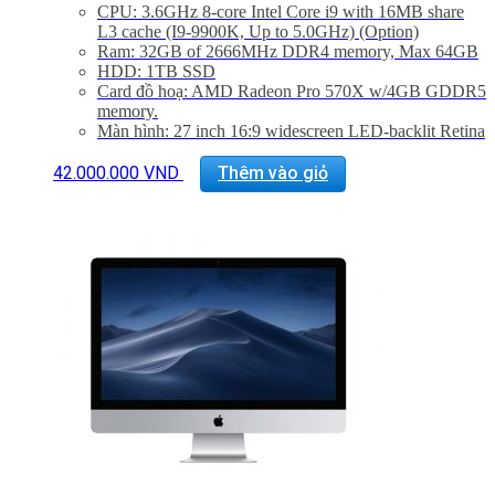
CPU: 3.6GHz 8-core Intel Core i9 with 16MB share
L3 cache (I9-9900K, Up to 5.0GHz) (Option)
Ram: 32GB of 2666MHz DDR4 memory, Max 64GB
HDD: 1TB SSD
Card đồ hoạ: AMD Radeon Pro 570X w/4GB GDDR5
memory.
Màn hình: 27 inch 16:9 widescreen LED-backlit Retina
5K disaplay (5120×2880)
Kết nối: 1 SDXC SD Card, 4 USB 3.0, 2 Thunderbolt
42.000.000
VND
Thêm vào giỏ
3, GigaEthernet (LAN)
Phụ Kiện: Body, Dây nguồn, Keyboard 2, Mouse 2
Tình trạng:
Mới 99%