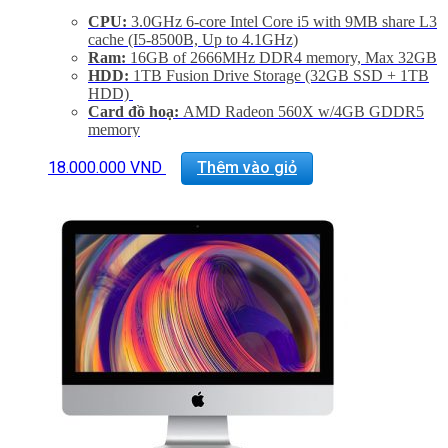
CPU:
3.0GHz 6-core Intel Core i5 with 9MB share L3
cache (I5-8500B, Up to 4.1GHz)
Ram:
16GB of 2666MHz DDR4 memory, Max 32GB
HDD:
1TB Fusion Drive Storage (32GB SSD + 1TB
HDD)
Card đồ hoạ:
AMD Radeon 560X w/4GB GDDR5
memory
Màn hình:
21,5 inch 16:9 widescreen LED-backlit
Retina 4K disaplay (4096×2304)
18.000.000
VND
Thêm vào giỏ
Kết nối:
4 USB 3.0, 2 Thunderbold 2.0, LAN
Tình trạng:
Mới 99%
Bao test 1 tuần. Bảo hành 6 tháng.
Hổ trợ kỹ thuật và vệ sinh máy suốt đời.