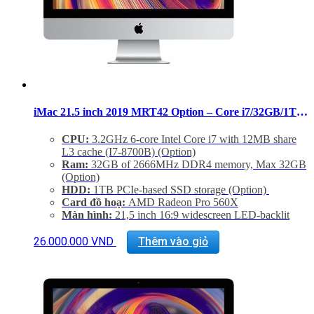
iMac 21.5 inch 2019 MRT42 Option – Core i7/32GB/1TB SSD/560X
CPU:
3.2GHz 6-core Intel Core i7 with 12MB share
L3 cache (I7-8700B) (Option)
Ram:
32GB of 2666MHz DDR4 memory, Max 32GB
(Option)
HDD:
1TB PCIe-based SSD storage (Option)
Card đồ hoạ:
AMD Radeon Pro 560X
Màn hình:
21,5 inch 16:9 widescreen LED-backlit
Retina 4K disaplay (4096×2304)
Kết nối:
1 SDXC SD Card, 4 USB 3.0, 2 Thunderbold
26.000.000
VND
Thêm vào giỏ
2.0, LAN
Tình trạng:
Mới 99%
Bao test 1 tuần. Bảo hành 6 tháng.
Hổ trợ kỹ thuật và vệ sinh máy suốt đời.