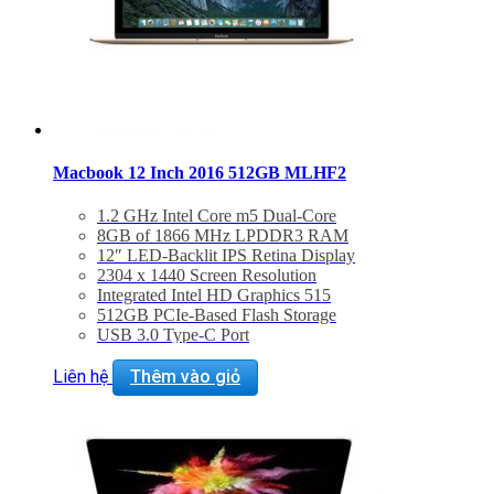
Macbook 12 Inch 2016 512GB MLHF2
1.2 GHz Intel Core m5 Dual-Core
8GB of 1866 MHz LPDDR3 RAM
12″ LED-Backlit IPS Retina Display
2304 x 1440 Screen Resolution
Integrated Intel HD Graphics 515
512GB PCIe-Based Flash Storage
USB 3.0 Type-C Port
802.11ac Wi-Fi, Bluetooth 4.0
Force Touch Trackpad
Liên hệ
Thêm vào giỏ
Mac OS X El Capitan or macOS Sierra
BẢO HÀNH 2 NĂM.