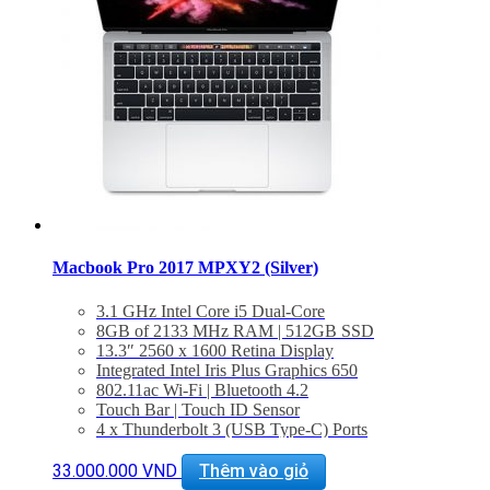
Macbook Pro 2017 MPXY2 (Silver)
3.1 GHz Intel Core i5 Dual-Core
8GB of 2133 MHz RAM | 512GB SSD
13.3″ 2560 x 1600 Retina Display
Integrated Intel Iris Plus Graphics 650
802.11ac Wi-Fi | Bluetooth 4.2
Touch Bar | Touch ID Sensor
4 x Thunderbolt 3 (USB Type-C) Ports
3.5mm Headphone Jack | Stereo Speakers
Force Touch Trackpad
33.000.000
VND
Thêm vào giỏ
macOS Sierra