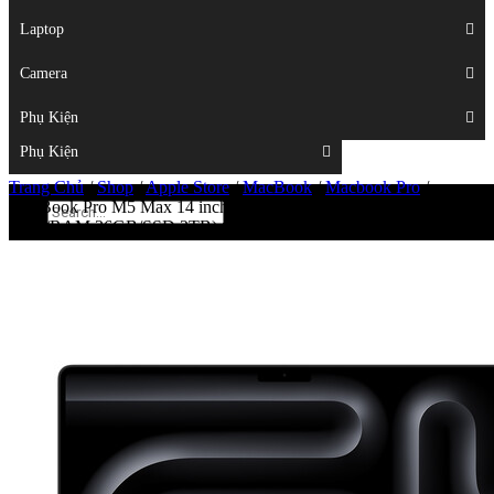
Displays
Laptop
Laptop
Camera
Camera
Phụ Kiện
Top
Phụ Kiện
Trang Chủ
/
Shop
/
Apple Store
/
MacBook
/
Macbook Pro
/
MacBook Pro M5 Max 14 inch 2026 – (Chip M5 Max/18 CPU/32
GPU/RAM 36GB/SSD 2TB)