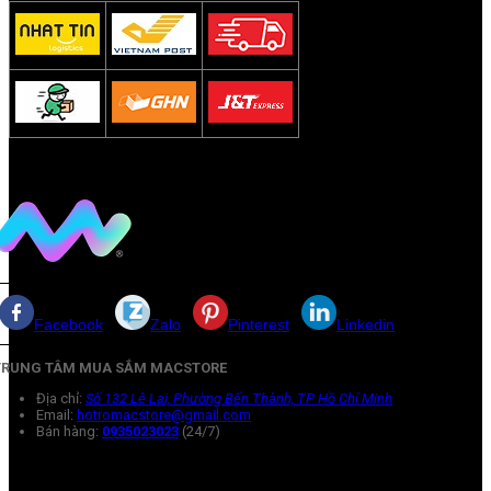
Facebook
Zalo
Pinterest
Linkedin
TRUNG TÂM MUA SẮM MACSTORE
Địa chỉ:
Số 132 Lê Lai, Phường Bến Thành, TP Hồ Chí Minh
Email:
hotromacstore@gmail.com
Bán hàng:
0935023023
(24/7)