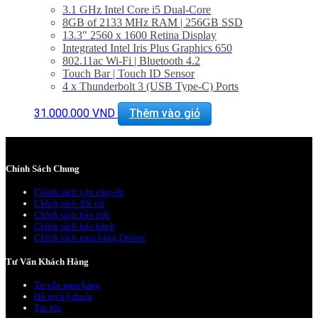
3.1 GHz Intel Core i5 Dual-Core
8GB of 2133 MHz RAM | 256GB SSD
13.3″ 2560 x 1600 Retina Display
Integrated Intel Iris Plus Graphics 650
802.11ac Wi-Fi | Bluetooth 4.2
Touch Bar | Touch ID Sensor
4 x Thunderbolt 3 (USB Type-C) Ports
3.5mm Headphone Jack | Stereo Speakers
Force Touch Trackpad
31.000.000
VND
Thêm vào giỏ
macOS Sierra
BẢO HÀNH 1 NĂM.
Chính Sách Chung
Chính sách vận chuyển
Chính sách đổi trả
Chính sách bảo mật
Chính sách bảo hành
Chính sách mua hàng Online
Tư Vấn Khách Hàng
Tư vấn mua hàng
Hỗ trợ kỹ thuật
Tin tức