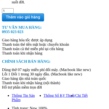
suốt đời.
MacBook
Pro
Thêm vào giỏ hàng
M5
Max
TƯ VẤN MUA HÀNG:
14
0935 023 023
inch
2026
Giao hàng hỏa tốc được áp dụng
–
Thanh toán thẻ tiền mặt hoặc chuyển khoản
(Chip
Thanh toán cà thẻ miễn phí tại cửa hàng
M5
Thanh toán khi nhận hàng
Max/18
CPU/32
CHÍNH SÁCH BÁN HÀNG:
GPU/RAM
36GB/SSD
Dùng thử 07 ngày miễn phí đổi máy. (Macbook like new)
2TB)
Lỗi 1 Đổi 1 trong 30 ngày đầu. (Macbook like new)
quantity
Giao hàng tận nhà toàn quốc
Thanh toán khi nhận hàng (nội thành)
Hỗ trợ phần mềm trọn đời
Thông Tin Sản
Thông Số Kỹ Thuật
Chi Tiết
Phẩm
Tình trạng: New 100%