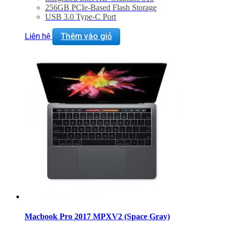
256GB PCIe-Based Flash Storage
USB 3.0 Type-C Port
802.11ac Wi-Fi, Bluetooth 4.0
Force Touch Trackpad
Liên hệ
Thêm vào giỏ
Mac OS X El Capitan or macOS Sierra
BẢO HÀNH 2 NĂM.
Macbook Pro 2017 MPXV2 (Space Gray)