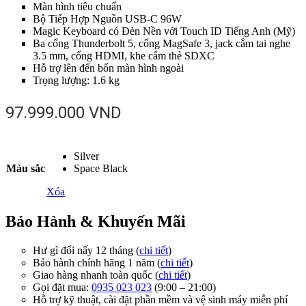
Màn hình tiêu chuẩn
Bộ Tiếp Hợp Nguồn USB-C 96W
Magic Keyboard có Đèn Nền với Touch ID Tiếng Anh (Mỹ)
Ba cổng Thunderbolt 5, cổng MagSafe 3, jack cắm tai nghe
3.5 mm, cổng HDMI, khe cắm thẻ SDXC
Hỗ trợ lên đến bốn màn hình ngoài
Trọng lượng: 1.6 kg
97.999.000
VND
Silver
Màu sắc
Space Black
Xóa
Bảo Hành & Khuyến Mãi
Hư gì đổi nấy 12 tháng (
chi tiết
)
Bảo hành chính hãng 1 năm (
chi tiết
)
Giao hàng nhanh toàn quốc (
chi tiết
)
Gọi đặt mua:
0935 023 023
(9:00 – 21:00)
Hỗ trợ kỹ thuật, cài đặt phần mềm và vệ sinh máy miễn phí