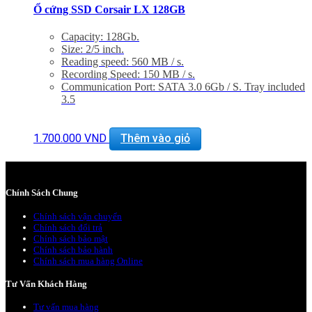
Ổ cứng SSD Corsair LX 128GB
Capacity: 128Gb.
Size: 2/5 inch.
Reading speed: 560 MB / s.
Recording Speed: 150 MB / s.
Communication Port: SATA 3.0 6Gb / S. Tray included
3.5
1.700.000
VND
Thêm vào giỏ
Chính Sách Chung
Chính sách vận chuyển
Chính sách đổi trả
Chính sách bảo mật
Chính sách bảo hành
Chính sách mua hàng Online
Tư Vấn Khách Hàng
Tư vấn mua hàng