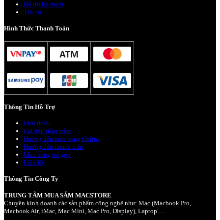
Hỗ trợ kỹ thuật
Tin tức
Hình Thức Thanh Toán
Thông Tin Hỗ Trợ
Giới thiệu
Cài đặt phần mềm
Hướng dẫn mua hàng Online
Hướng dẫn thanh toán
Mua hàng trả góp
Liên Hệ
Thông Tin Công Ty
TRUNG TÂM MUA SẮM MACSTORE
Chuyên kinh doanh các sản phẩm công nghệ như: Mac (Macbook Pro,
Macbook Air, iMac, Mac Mini, Mac Pro, Display), Laptop …