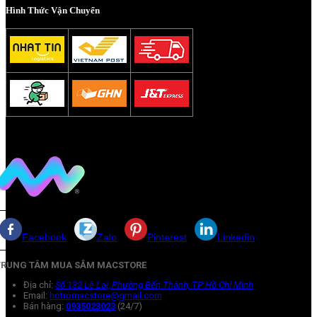
Hình Thức Vận Chuyển
Facebook
Zalo
Pinterest
Linkedin
TRUNG TÂM MUA SẮM MACSTORE
Địa chỉ:
Số 132 Lê Lai, Phường Bến Thành, TP Hồ Chí Minh
Email:
hotromacstore@gmail.com
Bán hàng:
0935023023
(24/7)