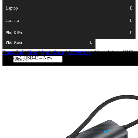
Displays
Laptop
Laptop
Camera
Camera
Phụ Kiện
Top
Phụ Kiện
Trang Chủ
/
Shop
/
Apple Store
/
Accessories
/
Mazer Infinite HUB
Pro 6-in-1 USB-C – New