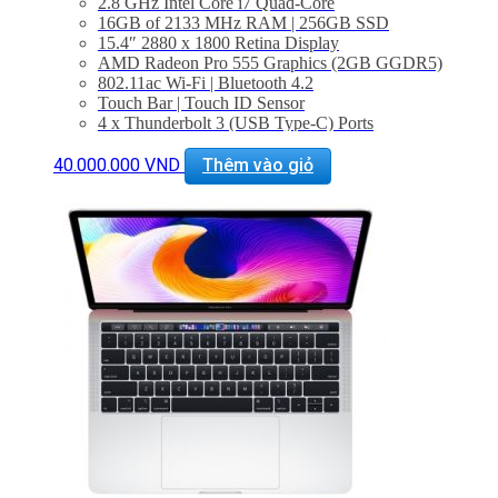
2.8 GHz Intel Core i7 Quad-Core
16GB of 2133 MHz RAM | 256GB SSD
15.4″ 2880 x 1800 Retina Display
AMD Radeon Pro 555 Graphics (2GB GGDR5)
802.11ac Wi-Fi | Bluetooth 4.2
Touch Bar | Touch ID Sensor
4 x Thunderbolt 3 (USB Type-C) Ports
3.5mm Headphone Jack | Stereo Speakers
Force Touch Trackpad
40.000.000
VND
Thêm vào giỏ
macOS Sierra
BẢO HÀNH 1 NĂM.