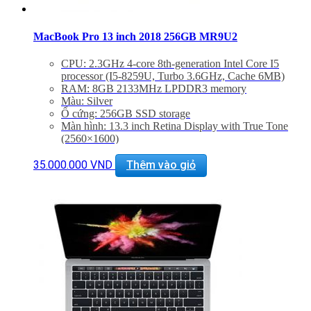
MacBook Pro 13 inch 2018 256GB MR9U2
CPU: 2.3GHz 4-core 8th-generation Intel Core I5
processor (I5-8259U, Turbo 3.6GHz, Cache 6MB)
RAM: 8GB 2133MHz LPDDR3 memory
Màu: Silver
Ổ cứng: 256GB SSD storage
Màn hình: 13.3 inch Retina Display with True Tone
(2560×1600)
GPU: Intel Iris Plus Graphics 655
Interface: Four Thunderbolt 3 ports
35.000.000
VND
Thêm vào giỏ
Mới 100% nguyên Seal Bảo Hành chính hãng 12 tháng
Hỗ trợ cài đặt phần mềm miễn phí