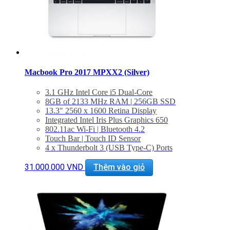
Macbook Pro 2017 MPXX2 (Silver)
3.1 GHz Intel Core i5 Dual-Core
8GB of 2133 MHz RAM | 256GB SSD
13.3″ 2560 x 1600 Retina Display
Integrated Intel Iris Plus Graphics 650
802.11ac Wi-Fi | Bluetooth 4.2
Touch Bar | Touch ID Sensor
4 x Thunderbolt 3 (USB Type-C) Ports
3.5mm Headphone Jack | Stereo Speakers
Force Touch Trackpad
31.000.000
VND
Thêm vào giỏ
macOS Sierra
BẢO HÀNH 1 NĂM.