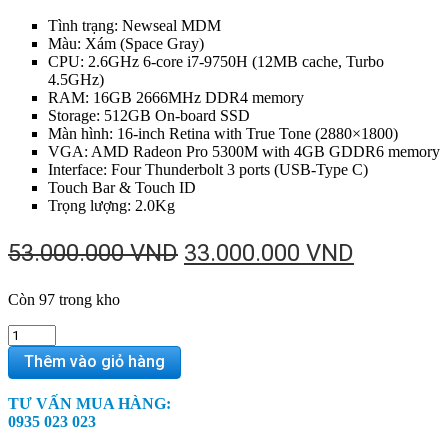
Tình trạng: Newseal MDM
Màu: Xám (Space Gray)
CPU: 2.6GHz 6-core i7-9750H (12MB cache, Turbo
4.5GHz)
RAM: 16GB 2666MHz DDR4 memory
Storage: 512GB On-board SSD
Màn hình: 16-inch Retina with True Tone (2880×1800)
VGA: AMD Radeon Pro 5300M with 4GB GDDR6 memory
Interface: Four Thunderbolt 3 ports (USB-Type C)
Touch Bar & Touch ID
Trọng lượng: 2.0Kg
Giá
Giá
53.000.000
VND
33.000.000
VND
gốc
hiện
Còn 97 trong kho
là:
tại
53.000.000 VND.
là:
MVVJ2
–
33.000.0
Thêm vào giỏ hàng
MacBook
Pro
TƯ VẤN MUA HÀNG:
16
0935 023 023
inch
2019