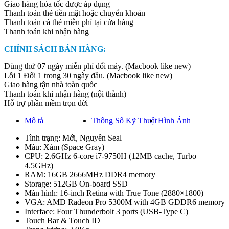
Giao hàng hỏa tốc được áp dụng
New
Thanh toán thẻ tiền mặt hoặc chuyển khoản
–
Thanh toán cà thẻ miễn phí tại cửa hàng
(Space
Thanh toán khi nhận hàng
Gray/i7/16GB/512GB)
quantity
CHÍNH SÁCH BÁN HÀNG:
Dùng thử 07 ngày miễn phí đổi máy. (Macbook like new)
Lỗi 1 Đổi 1 trong 30 ngày đầu. (Macbook like new)
Giao hàng tận nhà toàn quốc
Thanh toán khi nhận hàng (nội thành)
Hỗ trợ phần mềm trọn đời
Mô tả
Thông Số Kỹ Thuật
Hình Ảnh
Tình trạng: Mới, Nguyên Seal
Màu: Xám (Space Gray)
CPU: 2.6GHz 6-core i7-9750H (12MB cache, Turbo
4.5GHz)
RAM: 16GB 2666MHz DDR4 memory
Storage: 512GB On-board SSD
Màn hình: 16-inch Retina with True Tone (2880×1800)
VGA: AMD Radeon Pro 5300M with 4GB GDDR6 memory
Interface: Four Thunderbolt 3 ports (USB-Type C)
Touch Bar & Touch ID