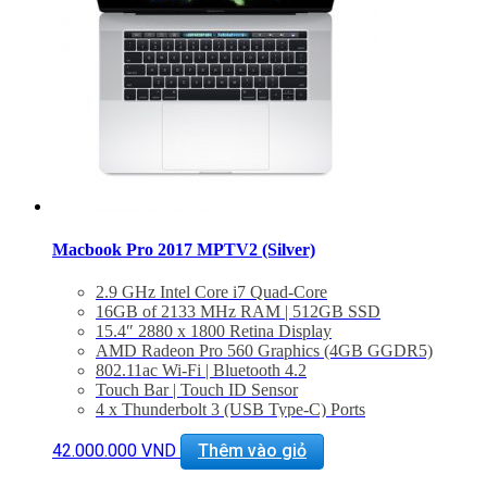
Macbook Pro 2017 MPTV2 (Silver)
2.9 GHz Intel Core i7 Quad-Core
16GB of 2133 MHz RAM | 512GB SSD
15.4″ 2880 x 1800 Retina Display
AMD Radeon Pro 560 Graphics (4GB GGDR5)
802.11ac Wi-Fi | Bluetooth 4.2
Touch Bar | Touch ID Sensor
4 x Thunderbolt 3 (USB Type-C) Ports
3.5mm Headphone Jack | Stereo Speakers
Force Touch Trackpad
42.000.000
VND
Thêm vào giỏ
macOS Sierra