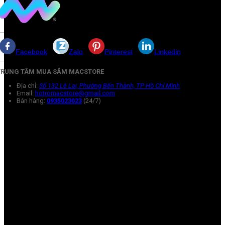
Facebook
Zalo
Pinterest
Linkedin
TRUNG TÂM MUA SẮM MACSTORE
Địa chỉ:
Số 132 Lê Lai, Phường Bến Thành, TP Hồ Chí Minh
Email:
hotromacstore@gmail.com
Bán hàng:
0935023023
(24/7)